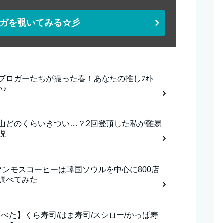
ガを覗いてみる☆彡
ブロガーたちが撮った春！あなたの推しﾌｫﾄ
い♪
山どのくらいきつい…？2回登頂した私が難易
説
マンモスコーヒーは韓国ソウルを中心に800店
調べてみた
i調べた】くら寿司/はま寿司/スシロー/かっぱ寿