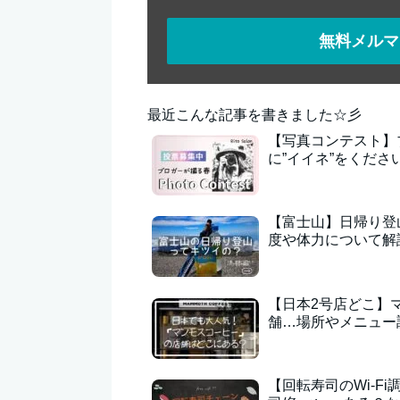
無料メルマ
最近こんな記事を書きました☆彡
【写真コンテスト】
に”イイネ”をくださ
【富士山】日帰り登
度や体力について解
【日本2号店どこ】
舗…場所やメニュー
【回転寿司のWi-F