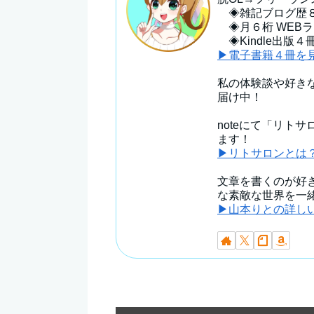
◈雑記ブログ歴
◈月６桁 WEB
◈Kindle出版４
▶電子書籍４冊を
私の体験談や好き
届け中！
noteにて「リト
ます！
▶リトサロンとは
文章を書くのが好
な素敵な世界を一
▶山本りとの詳し