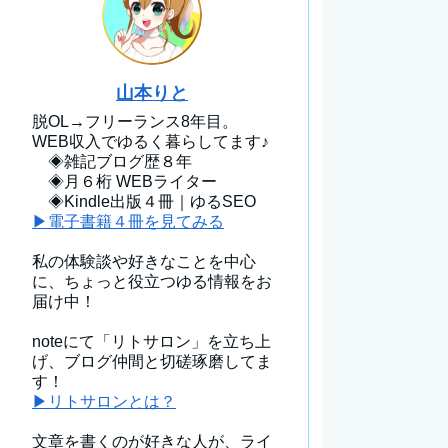
山本りと
脱OL→フリーランス8年目。
WEB収入でゆるく暮らしてます♪
◈雑記ブログ歴８年
◈月６桁 WEBライター
◈Kindle出版４冊｜ゆるSEO
▶電子書籍４冊を見てみる
私の体験談や好きなことを中心
に、ちょっと役立つゆる情報をお
届け中！
noteにて「リトサロン」を立ち上
げ、ブログ仲間と切磋琢磨してま
す！
▶リトサロンとは？
文章を書くのが好きな人が、ライ