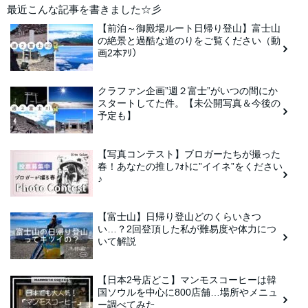
最近こんな記事を書きました☆彡
【前泊～御殿場ルート日帰り登山】富士山
の絶景と過酷な道のりをご覧ください（動
画2本ｱﾘ）
クラファン企画”週２富士”がいつの間にか
スタートしてた件。【未公開写真＆今後の
予定も】
【写真コンテスト】ブロガーたちが撮った
春！あなたの推しﾌｫﾄに”イイネ”をください
♪
【富士山】日帰り登山どのくらいきつ
い…？2回登頂した私が難易度や体力につ
いて解説
【日本2号店どこ】マンモスコーヒーは韓
国ソウルを中心に800店舗…場所やメニュ
ー調べてみた