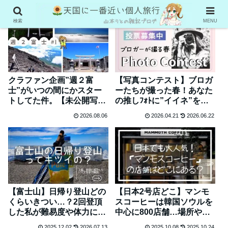
検索
MENU
クラファン企画”週２富
【写真コンテスト】ブロガ
士”がいつの間にかスター
ーたちが撮った春！あなた
トしてた件。【未公開写真
の推しﾌｫﾄに”イイネ”をく
＆今後の予定も】
ださい♪
2026.08.06
2026.04.21
2026.06.22
【富士山】日帰り登山どの
【日本2号店どこ】マンモ
くらいきつい…？2回登頂
スコーヒーは韓国ソウルを
した私が難易度や体力につ
中心に800店舗…場所やメ
いて解説
ニュー調べてみた
2025.12.02
2026.07.13
2025.10.08
2025.10.24