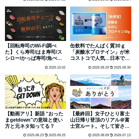
【回転寿司のWi-Fi調べ
缶飲料でたんぱく質30ｇ
た】くら寿司/はま寿司/ス
「炭酸水プロテイン」が米
シロー/かっぱ寿司/魚べ
コストコで人気…日本での
い…ある？ない？
販売は？
2025.10.02
2025.09.29
2025.09.30
【動画アリ】新語 “おった
【最終回】女子ひとり富士
まgetdown”の意味と使い
山日帰り登頂のリアル＠富
方と元ネタ知ってる？
士宮ルート。そして皆さま
ありがとう #30
2025.08.23
2025.09.25
2025.08.09
2026.07.13