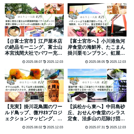
【@富士宮市】江戸屋本店
【富士宮市へ】小川港魚河
の絶品モーニング、富士山
岸食堂の海鮮丼、たこまん
本宮浅間大社でパワー充
掛川栗モンブラン、虹屋ミ
電、やまだ食堂も麵屋ブル
ミの富士宮焼きそばと、世
2025.08.07
2025.12.03
2025.08.05
2025.12.03
ーズも美味し！ #29
界遺産富士 #28
【充実】掛川花鳥園のワー
【浜松から東へ】中田島砂
ルド鳥ップ、微ｱﾀｵｶプロジ
丘、おせんや食堂のシラス
ェクションマッピング、日
定食、法多山の厄除け団
本一おいしいレモンサワー
子、地元スーパーLUCK
2025.08.02
2025.12.03
2025.07.31
2025.12.03
虎檸檬 #27
#26