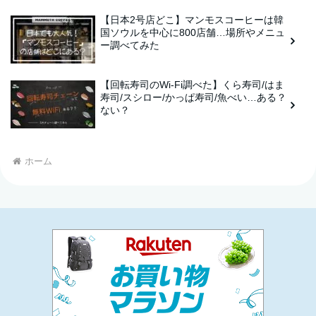
【日本2号店どこ】マンモスコーヒーは韓
国ソウルを中心に800店舗…場所やメニュ
ー調べてみた
【回転寿司のWi-Fi調べた】くら寿司/はま
寿司/スシロー/かっぱ寿司/魚べい…ある？
ない？
ホーム