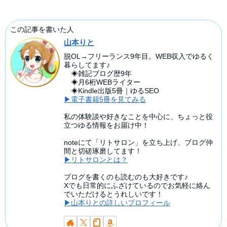
この記事を書いた人
山本りと
脱OL→フリーランス9年目。WEB収入でゆるく
暮らしてます♪
◈雑記ブログ歴9年
◈月6桁WEBライター
◈Kindle出版5冊｜ゆるSEO
▶電子書籍5冊を見てみる
私の体験談や好きなことを中心に、ちょっと役
立つゆる情報をお届け中！
noteにて「リトサロン」を立ち上げ、ブログ仲
間と切磋琢磨してます！
▶リトサロンとは？
ブログを書くのも読むのも大好きです♪
Xでも日常的にふざけているのでお気軽に絡ん
でいただけるとうれしいです！
▶山本りとの詳しいプロフィール