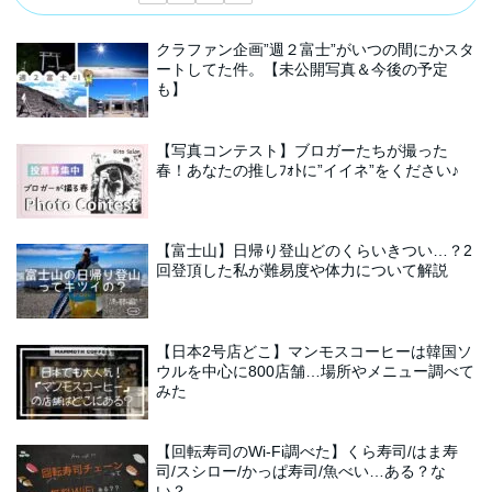
クラファン企画”週２富士”がいつの間にかスタ
ートしてた件。【未公開写真＆今後の予定
も】
【写真コンテスト】ブロガーたちが撮った
春！あなたの推しﾌｫﾄに”イイネ”をください♪
【富士山】日帰り登山どのくらいきつい…？2
回登頂した私が難易度や体力について解説
【日本2号店どこ】マンモスコーヒーは韓国ソ
ウルを中心に800店舗…場所やメニュー調べて
みた
【回転寿司のWi-Fi調べた】くら寿司/はま寿
司/スシロー/かっぱ寿司/魚べい…ある？な
い？