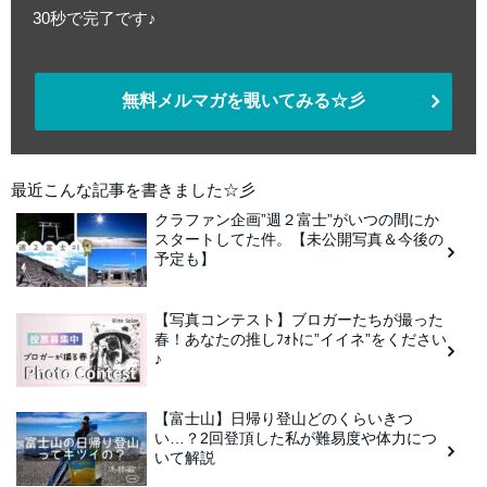
30秒で完了です♪
無料メルマガを覗いてみる☆彡
最近こんな記事を書きました☆彡
クラファン企画”週２富士”がいつの間にか
スタートしてた件。【未公開写真＆今後の
予定も】
【写真コンテスト】ブロガーたちが撮った
春！あなたの推しﾌｫﾄに”イイネ”をください
♪
【富士山】日帰り登山どのくらいきつ
い…？2回登頂した私が難易度や体力につ
いて解説