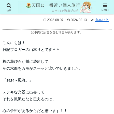
メルマガバックナンバー230406
検索
MENU
山本りと
2023.08.07
2024.02.13
記事内に広告を含む場合があります。
こんにちは！
雑記ブロガーの山本りとです＾＾
桜の花びらが川に滞留して、
その水面をカモがスーッと泳いでいきました。
「おお～風流。」
ステキな光景に出会って
それを風流だなと思えるのは、
心の余裕があるからだと思います！！