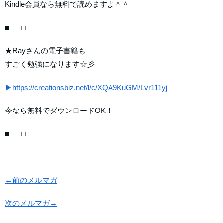
Kindle会員なら無料で読めますよ＾＾
■＿□□＿＿＿＿＿＿＿＿＿＿＿＿＿＿＿＿＿
★Rayさんの電子書籍も
すごく勉強になります☆彡
▶https://creationsbiz.net/l/c/XQA9KuGM/Lvr111yj
今なら無料でダウンロードOK！
■＿□□＿＿＿＿＿＿＿＿＿＿＿＿＿＿＿＿＿
←前のメルマガ
次のメルマガ→