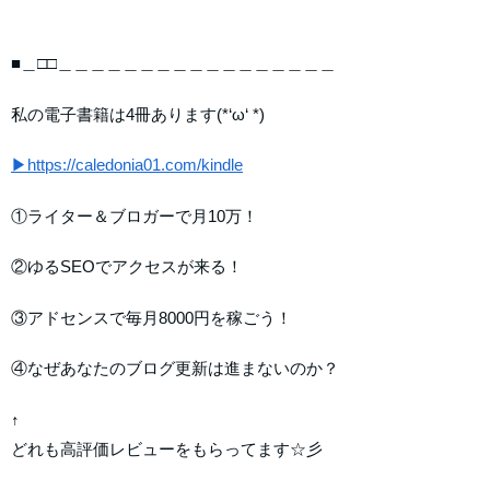
■＿□□＿＿＿＿＿＿＿＿＿＿＿＿＿＿＿＿＿
私の電子書籍は4冊あります(*‘ω‘ *)
▶https://caledonia01.com/kindle
①ライター＆ブロガーで月10万！
②ゆるSEOでアクセスが来る！
③アドセンスで毎月8000円を稼ごう！
④なぜあなたのブログ更新は進まないのか？
↑
どれも高評価レビューをもらってます☆彡