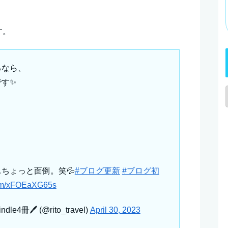
す。
るなら、
です✨
。
。
ちょっと面倒。笑💦
#ブログ更新
#ブログ初
.com/xFOEaXG65s
4冊🖊 (@rito_travel)
April 30, 2023