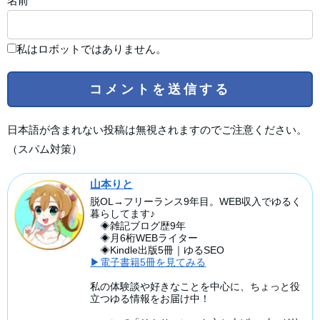
名前
私はロボットではありません。
日本語が含まれない投稿は無視されますのでご注意ください。
（スパム対策）
山本りと
脱OL→フリーランス9年目。WEB収入でゆるく
暮らしてます♪
◈雑記ブログ歴9年
◈月6桁WEBライター
◈Kindle出版5冊｜ゆるSEO
▶電子書籍5冊を見てみる
私の体験談や好きなことを中心に、ちょっと役
立つゆる情報をお届け中！