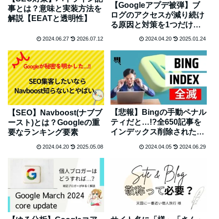
【Googleアプデ被弾】ブ
事とは？意味と実装方法を
ログのアクセスが減り続け
解説【EEATと透明性】
る原因と対策を1つだけ紹
介したい
2024.06.27
2026.07.12
2024.04.20
2025.01.24
【悲報】Bingの手動ペナル
【SEO】Navboost(ナブブ
ティだと…!?全650記事を
ースト)とは？Googleの重
インデックス削除されたお
要なランキング要素
話
2024.04.20
2025.05.08
2024.04.05
2024.06.29