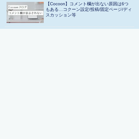
【Cocoon】コメント欄が出ない原因は6つ
もある…コクーン設定/投稿/固定ページ/ディ
スカッション等
【SEO用語】フィラーコンテンツとは？
Google検索品質評価ガイドライン更新の件
【ブログ仲間】リトサロンメンバーを紹介
します🌻
【裏技】ポチップはクラシックエディタで
も使える！できること&できないこと
トップ
運営者プロフィール