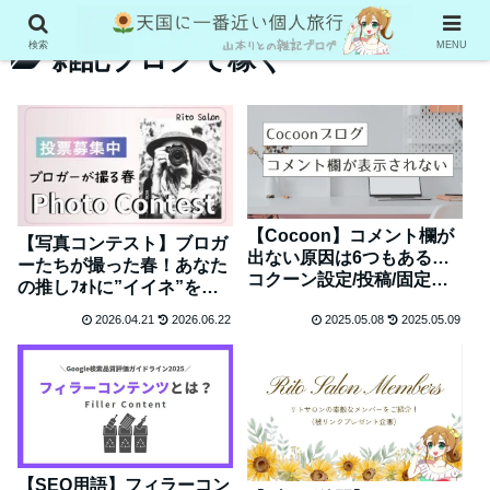
検索
MENU
雑記ブログで稼ぐ
【Cocoon】コメント欄が
【写真コンテスト】ブロガ
出ない原因は6つもある…
ーたちが撮った春！あなた
コクーン設定/投稿/固定ペ
の推しﾌｫﾄに”イイネ”をく
ージ/ディスカッション等
ださい♪
2026.04.21
2026.06.22
2025.05.08
2025.05.09
【SEO用語】フィラーコン