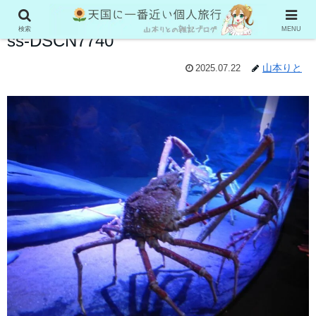
検索
MENU
ss-DSCN7740
山本りと
2025.07.22