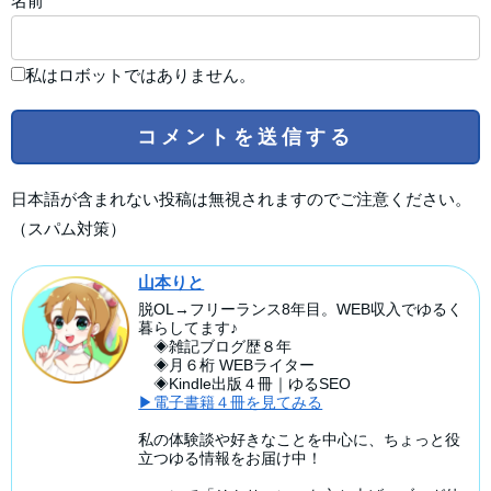
名前
私はロボットではありません。
日本語が含まれない投稿は無視されますのでご注意ください。
（スパム対策）
山本りと
脱OL→フリーランス8年目。WEB収入でゆるく
暮らしてます♪
◈雑記ブログ歴８年
◈月６桁 WEBライター
◈Kindle出版４冊｜ゆるSEO
▶電子書籍４冊を見てみる
私の体験談や好きなことを中心に、ちょっと役
立つゆる情報をお届け中！