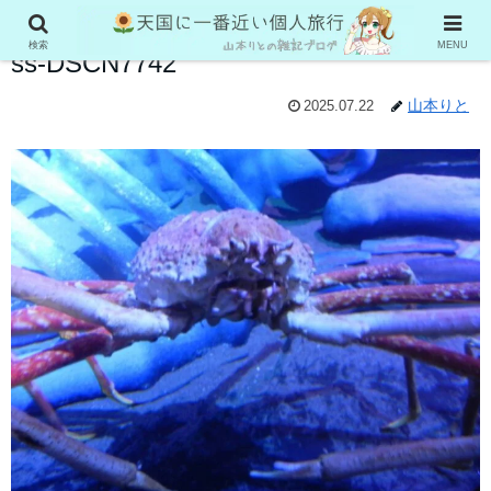
検索
MENU
ss-DSCN7742
山本りと
2025.07.22