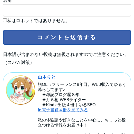
名前
私はロボットではありません。
日本語が含まれない投稿は無視されますのでご注意ください。
（スパム対策）
山本りと
脱OL→フリーランス8年目。WEB収入でゆるく
暮らしてます♪
◈雑記ブログ歴８年
◈月６桁 WEBライター
◈Kindle出版４冊｜ゆるSEO
▶電子書籍４冊を見てみる
私の体験談や好きなことを中心に、ちょっと役
立つゆる情報をお届け中！