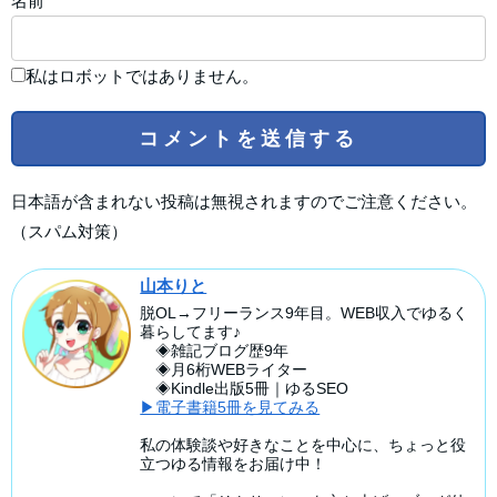
名前
私はロボットではありません。
日本語が含まれない投稿は無視されますのでご注意ください。
（スパム対策）
山本りと
脱OL→フリーランス9年目。WEB収入でゆるく
暮らしてます♪
◈雑記ブログ歴9年
◈月6桁WEBライター
◈Kindle出版5冊｜ゆるSEO
▶電子書籍5冊を見てみる
私の体験談や好きなことを中心に、ちょっと役
立つゆる情報をお届け中！