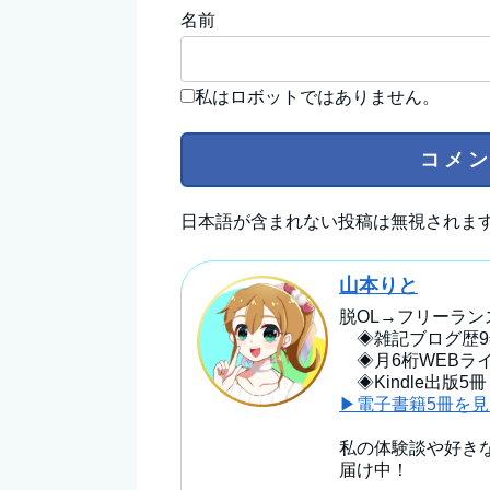
名前
私はロボットではありません。
日本語が含まれない投稿は無視されま
山本りと
脱OL→フリーラン
◈雑記ブログ歴9
◈月6桁WEBラ
◈Kindle出版5
▶電子書籍5冊を
私の体験談や好き
届け中！