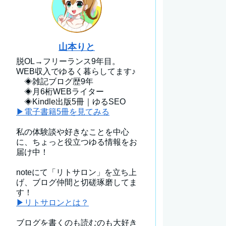
山本りと
脱OL→フリーランス9年目。
WEB収入でゆるく暮らしてます♪
◈雑記ブログ歴9年
◈月6桁WEBライター
◈Kindle出版5冊｜ゆるSEO
▶電子書籍5冊を見てみる
私の体験談や好きなことを中心
に、ちょっと役立つゆる情報をお
届け中！
noteにて「リトサロン」を立ち上
げ、ブログ仲間と切磋琢磨してま
す！
▶リトサロンとは？
ブログを書くのも読むのも大好き