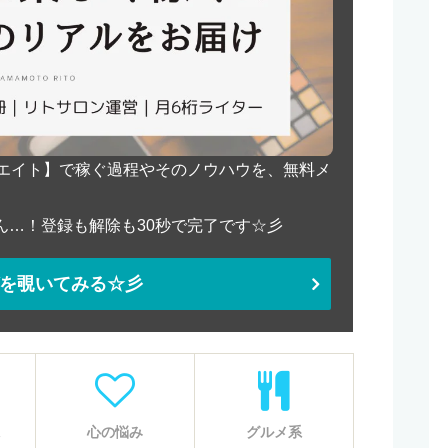
リエイト】で稼ぐ過程やそのノウハウを、無料メ
ん…！登録も解除も30秒で完了です☆彡
を覗いてみる☆彡
心の悩み
グルメ系