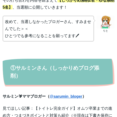
その打ち合わせ内容を踏まえて
【しっかりめ添削2名・ゆる添削
5名】
、当選順に公開していきます！
改めて、当選しなかったブロガーさん、すみませ
んでした＞＜
りと
ひとつでも参考になることを願ってます🖊
①サルミンさん（しっかりめブログ添
削）
サルミン🔰ママブロガー（
@sarumin_bloger
）
見てほしい記事：【トイトレ完全ガイド】オムツ卒業までの進
め方・つまづきポイントと対策も紹介（※現在は下書き保存に