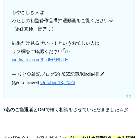
心やさしき人は
わたしの初監督作品🎥抽選動画をご覧ください💡
（約130秒、音アリ）
結果だけ見るぜいっ！というお忙しい人は
リプ欄をご確認ください👇✨
pic.twitter.com/0jzIEGRULE
— りと🌻雑記ブログ6年/655記事/Kindle4冊🖊
(@rito_travel)
October 13, 2023
7名のご当選者
とDMで軽く相談をさせていただきました☆彡