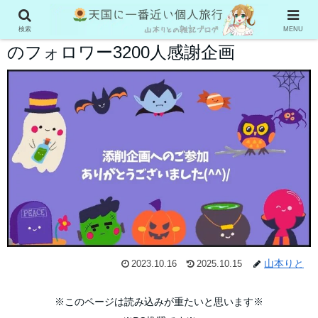
【7名のブログ添削を公開】山本りと
検索
MENU
のフォロワー3200人感謝企画
山本りと
2023.10.16
2025.10.15
※このページは読み込みが重たいと思います※