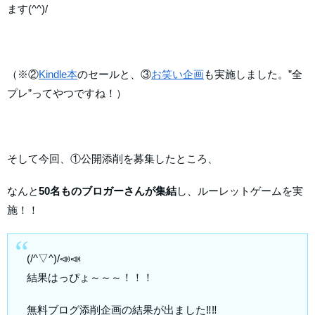
ます(^^)/
（※②
Kindle本
のセールと、③
お笑い企画
も実施しました。”全
プレ”ってやつですね！）
そして今回、①公開添削を募集したところ、
なんと
50名ものブロガーさんが集結
し、ルーレットゲームを実
施！！
(/^▽^)/📣📣
結果はっぴょ～～～！！！
無料ブログ添削企画の結果が出ました‼‼