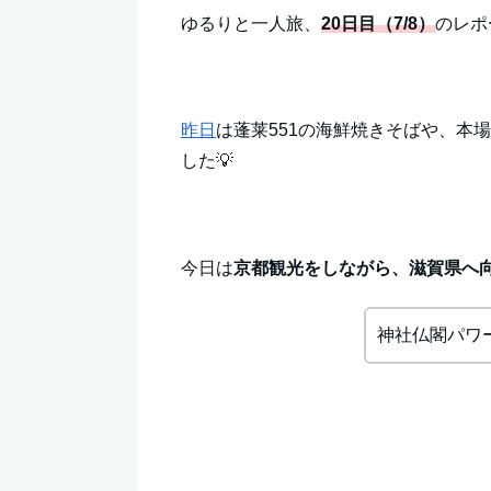
ゆるりと一人旅、
20日目（7/8）
のレポ
昨日
は蓬莱551の海鮮焼きそばや、本
した💡
今日は
京都観光をしながら、滋賀県へ
神社仏閣パワ