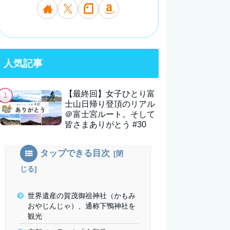
人気記事
【最終回】女子ひとり富
士山日帰り登頂のリアル
＠富士宮ルート。そして
皆さまありがとう #30
タップできる目次
世界遺産の賀茂御祖神社（かもみ
おやじんじゃ）、通称下鴨神社を
観光