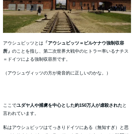
アウシュビッツとは
「アウシュビッツ＝ビルケナウ強制収容
所」
のことを指し、第二次世界大戦中のヒトラー率いるナチス
＝ドイツによる強制収容所です。
（アウシュヴィッツの方が発音的に正しいのかな。）
ここで
ユダヤ人や捕虜を中心とした約150万人が虐殺された
と
言われています。
私はアウシュビッツはてっきりドイツにある（無知すぎ）と思