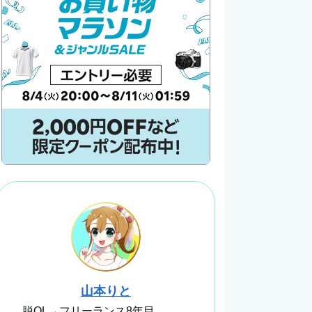
山本りと
脱OL→フリーランス8年目。