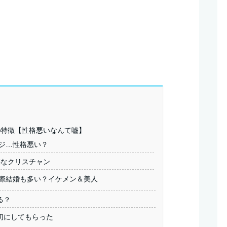
の特徴【性格悪いなんて嘘】
ジ…性格悪い？
虔なクリスチャン
際結婚も多い？イケメン＆美人
る？
切にしてもらった