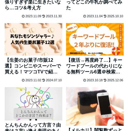
張りすぎず楽に生きたいな
ってどこの牛乳か調べてみ
ら…コツ&考え方
た
2023.11.09
2023.11.30
2023.11.04
2025.10.10
【復活→再度終了…】キー
【生姜のお菓子/市販12
ワードプールの代わりにな
選】コンビニやスーパーで
る無料ツール6選＠検索ボ
買える！マツコTVで紹介
リューム調査
のおやつ＆生姜糖レシピも
2023.11.02
2024.07.10
2023.10.18
2025.12.06
とんちんかんって方言？由
【メルカリ】閲覧数ずっと
来は？言い換え表現やあん