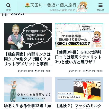
検索
MENU
2023
【使用3年目】GRCの評判
【独自調査】内部リンクは
口コミは最高？デメリット
同タブor別タブで開く？メ
3つと使い方と裏ワザ！
リット/デメリットと事例と
実験と。
2023.12.30
2024.09.30
2023.11.18
2024.09.30
ゆるく生きる仕事13選！頑
【危険？】マックのミルク