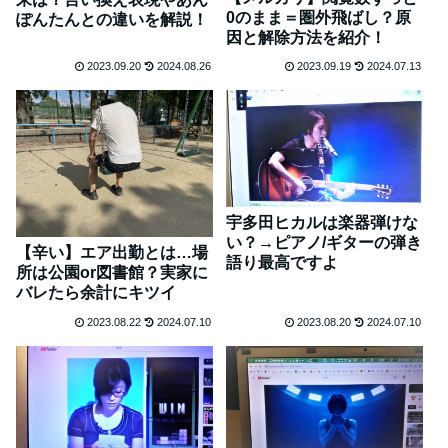
0のまま＝圏外飛ばし？原
ぽんたんとの違いを解説！
因と解除方法を紹介！
2023.09.20
2024.08.26
2023.09.19
2024.07.13
宇多田ヒカルは楽器弾けな
い？→ピアノ/ギターの弾き
【辛い】エア出勤とは…場
語り最高ですよ
所は公園or図書館？実家に
バレたら余計にキツイ
2023.08.22
2024.07.10
2023.08.20
2024.07.10