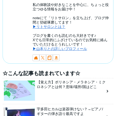
私の体験談や好きなことを中心に、ちょっと役
立つゆる情報をお届け中！
noteにて「リトサロン」を立ち上げ、ブログ仲
間と切磋琢磨してます！
▶リトサロンとは？
ブログを書くのも読むのも大好きです♪
Xでも日常的にふざけているのでお気軽に絡ん
でいただけるとうれしいです！
▶山本りとの詳しいプロフィール
☆こんな記事も読まれています☆
【覚え方】ポリネシア・メラネシア・ミク
ロネシアとは何？意味/場所/国はどこ
宇多田ヒカルは楽器弾けない？→ピアノ/
ギターの弾き語り最高ですよ