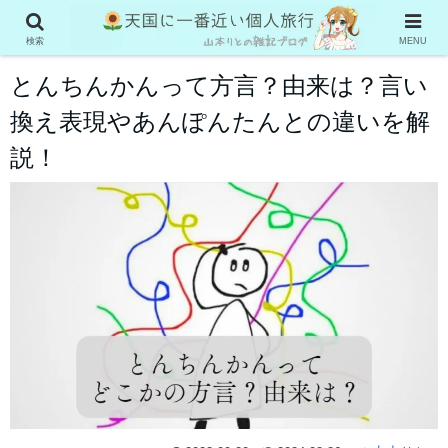
雑学
検索
MENU
とんちんかんって方言？由来は？言い
換え表現やあんぽんたんとの違いを解
説！