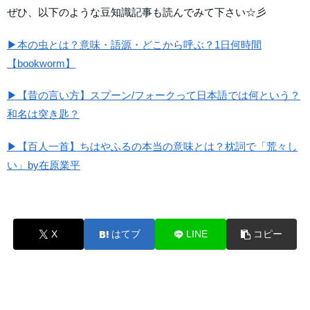
ぜひ、以下のような豆知識記事も読んでみて下さい☆彡
▶本の虫とは？意味・語源・どこから呼ぶ？1日何時間
【bookworm】
▶【昔の言い方】スプーン/フォークって日本語では何という？
和名は突き匙？
▶【百人一首】ちはやふるの本当の意味とは？枕詞で「荒々し
い」by在原業平
X
はてブ
LINE
コピー