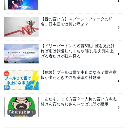
【昔の言い方】スプーン・フォークの和
名…日本語では何と呼ぶ？
【ドリーパートンの名言8選】虹を見たけ
れば雨は我慢しなくちゃ/雨に耐え顔を上
げる者だけが虹を見る
【危険】プールは雷で中止になる？雷注意
報が出たときの判断基準や対処法
「あたす」って方言？一人称の言い方＠志
村けん変なおじさん→つば九郎が継承