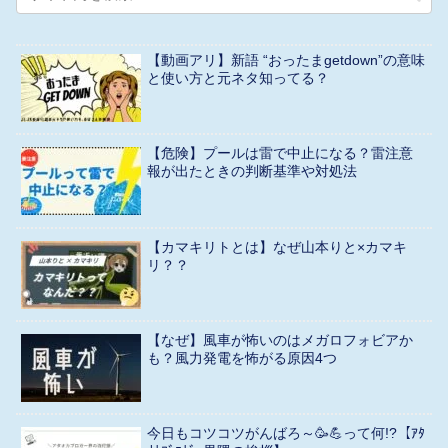
【動画アリ】新語 “おったまgetdown”の意味
と使い方と元ネタ知ってる？
【危険】プールは雷で中止になる？雷注意
報が出たときの判断基準や対処法
【カマキリトとは】なぜ山本りと×カマキ
リ？？
【なぜ】風車が怖いのはメガロフォビアか
も？風力発電を怖がる原因4つ
今日もコツコツがんばろ～🥳💪って何!?【ｱﾀ