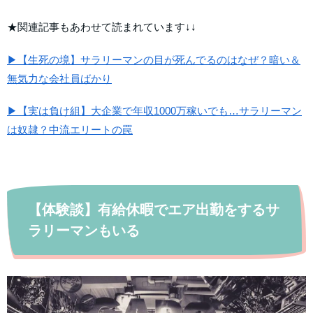
★関連記事もあわせて読まれています↓↓
▶【生死の境】サラリーマンの目が死んでるのはなぜ？暗い＆
無気力な会社員ばかり
▶【実は負け組】大企業で年収1000万稼いでも…サラリーマン
は奴隷？中流エリートの罠
【体験談】有給休暇でエア出勤をするサ
ラリーマンもいる