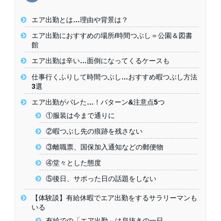
エア出勤とは…理由や背景は？
エア出勤におすすめの場所/時間つぶし＝公園＆図書
館
エア出勤は辛い…面倒になってくるケースも
仕事行くふりして時間つぶし…おすすめ暇つぶし方法
3選
エア出勤がバレた…！パターン&注意点5つ
①服装は今まで通りに
②暇つぶし先の痕跡を残さない
③離職票、国保加入通知などの郵便物
④堂々とした態度
⑤後日、サボった日の話題をしない
【体験談】有給休暇でエア出勤をするサラリーマンも
いる
有給での「エア出勤」は息抜きの一日