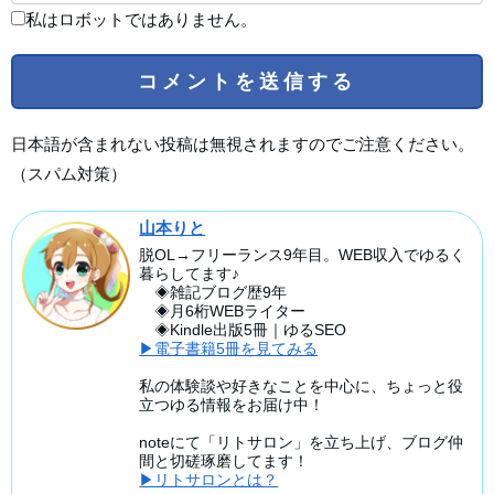
私はロボットではありません。
日本語が含まれない投稿は無視されますのでご注意ください。
（スパム対策）
山本りと
脱OL→フリーランス9年目。WEB収入でゆるく
暮らしてます♪
◈雑記ブログ歴9年
◈月6桁WEBライター
◈Kindle出版5冊｜ゆるSEO
▶電子書籍5冊を見てみる
私の体験談や好きなことを中心に、ちょっと役
立つゆる情報をお届け中！
noteにて「リトサロン」を立ち上げ、ブログ仲
間と切磋琢磨してます！
▶リトサロンとは？