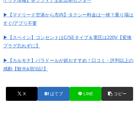
ケット情報】＠ソフィア王妃芸術センター
▶【マドリード空港から市内】タクシー料金は一律？乗り場は
すぐ/アプリ不要
▶【スペイン】コンセントはC/SEタイプ＆電圧は220V【変換
プラグ忘れずに】
▶【カルモナ】パラドールが超おすすめ！口コミ・評判以上の
感動【観光&宿泊記】
X
はてブ
LINE
コピー