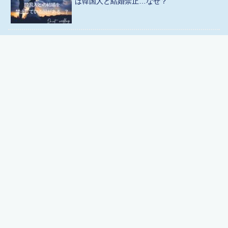
は韓国人と結婚禁止…なぜ？
【セブ島】現金はいくら必要？4泊5日の所
持金を教えます
セブ島の海水温は平均27度…1月も泳げる？
【海入れる時期と注意点】
【体験談】セブ島の海は汚い？キレイなビ
ーチで遊びたい人へ【おすすめ4選】
トップ
運営者プロフィール
お問い合わせ
プライバシーポリシー