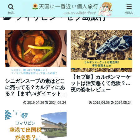
検索
MENU
フィリピン・セブ島旅行
【セブ島】カルボンマーケ
シニガンスープの素はどこ
ットは治安悪くて危険？…
に売ってる？カルディにあ
夜の姿をレビュー
る？【まずい/ダイエット効
果の真相は】
2019.04.26
2024.05.24
2018.04.08
2024.05.24