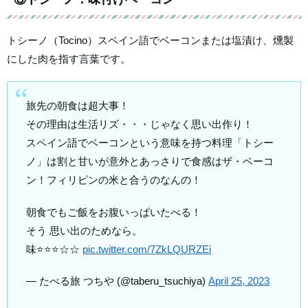
トシーノ（Tocino）スペイン語でベーコンまたは塩漬け、燻製
にした肉を指す言葉です。
旅先の朝食は超大事！
その理由は生活リズ・・・じゃなく思い出作り！
スペイン語でベーコンという意味を持つ料理「トシー
ノ」は割と甘いが意外とあっさりで食感はザ・ベーコ
ン！フィリピンの米と合うのなんの！
朝食でもご飯をお腹いっぱいたべる！
そう 思い出のためなら。
味⭐️⭐️⭐️☆☆
pic.twitter.com/7ZkLQURZEi
— たべる旅 つちや (@taberu_tsuchiya)
April 25, 2023