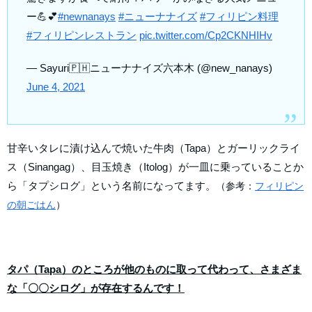
ー💪💕
#newnanays
#ニューナナイズ
#フィリピン料理
#フィリピンレストラン
pic.twitter.com/Cp2CKNHIHv
— Sayuri🇵🇭ニューナナイズ六本木 (@new_nanays)
June 4, 2021
甘辛いタレに漬け込んで焼いた牛肉（Tapa）とガーリックライ
ス（Sinangag）、目玉焼き（Itolog）が一皿に乗っていることか
ら「タプシログ」という名前になってます。
（参考：
フィリピン
の朝ごはん
）
タパ（Tapa）のところが他のものに取って代わって、さまざま
な「〇〇シログ」が存在するんです！