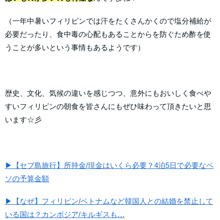
（一年中暑いフィリピンでは汗をたくさんかくので塩分補給が
必要だったり、食中毒の心配もあることからを防ぐため酢を使
うことが多いという事情もあるようです）
歴史、文化、気候の違いを感じつつ、意外にもおいしく食べや
すいフィリピンの朝食を皆さんにもぜひ味わって頂きたいと思
います☆彡
▶【セブ島旅行】所持金/現金はいくら必要？4泊5日で必要なペ
ソの予算金額
▶【なぜ】フィリピン/ベトナムなど韓国人との結婚を禁止して
いる国は？カンボジア/キルギスも…