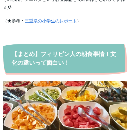
☆彡
（★参考：
三重県の小学生のレポート
）
【まとめ】フィリピン人の朝食事情！文
化の違いって面白い！