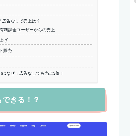
？
？広告なしで売上は？
れる有料課金ユーザーからの売上
上げ
ト販売
？
のはなぜ→広告なしでも売上3倍！
でもできる！？