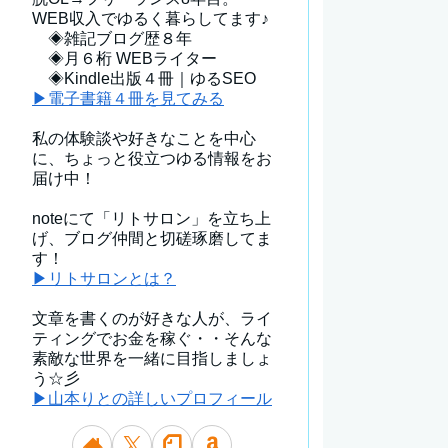
WEB収入でゆるく暮らしてます♪
◈雑記ブログ歴８年
◈月６桁 WEBライター
◈Kindle出版４冊｜ゆるSEO
▶電子書籍４冊を見てみる
私の体験談や好きなことを中心
に、ちょっと役立つゆる情報をお
届け中！
noteにて「リトサロン」を立ち上
げ、ブログ仲間と切磋琢磨してま
す！
▶リトサロンとは？
文章を書くのが好きな人が、ライ
ティングでお金を稼ぐ・・そんな
素敵な世界を一緒に目指しましょ
う☆彡
▶山本りとの詳しいプロフィール