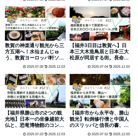
らで買えるの？ #16
敦賀の神楽通り観光から三
【福井3日目は敦賀へ】日
方五湖へ！水仙まんじゅ
本三大木造鳥居と日本三大
う、敦賀ヨーロッパ軒ソー
松原が同居する街。長命水
スかつ丼、舞鶴の味よし
プラマイゼロ、みかん914
2025.07.05
2025.12.03
2025.07.04
2025.12.03
#14
ビール、越前そばも #13
【福井県勝山市の2つの観
【福井市から永平寺、勝山
光地】日本一の坐像越前大
観光】転倒修行僧と中国人
仏と、恐竜博物館のコント
のスリッパと信長の書、映
ラスト。ユトリ珈琲のモー
えない葉っぱ寿司とイカメ
2025.07.03
2025.12.03
2025.07.02
2025.12.03
ニングを添えて #12.5
ンチも #12