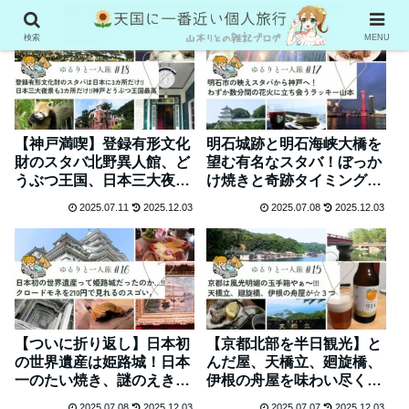
検索
MENU
【神戸満喫】登録有形文化
明石城跡と明石海峡大橋を
財のスタバ北野異人館、ど
望む有名なスタバ！ぼっか
うぶつ王国、日本三大夜景
け焼きと奇跡タイミングの
「掬星台」で癒され観光
ポートタワー花火＠神戸
2025.07.11
2025.12.03
2025.07.08
2025.12.03
#18
#17
【ついに折り返し】日本初
【京都北部を半日観光】と
の世界遺産は姫路城！日本
んだ屋、天橋立、廻旋橋、
一のたい焼き、謎のえきそ
伊根の舟屋を味わい尽くし
ば、クロードモネっていく
た！#15
2025.07.08
2025.12.03
2025.07.07
2025.12.03