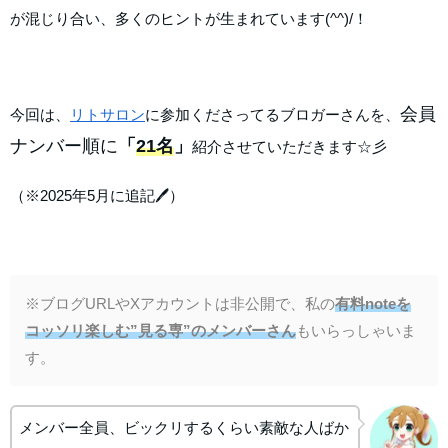
が混じり合い、多くのヒントが生まれています(^^)/！
会員
今回は、
リトサロン
に参加くださってるブロガーさんを、
ナンバー順に
「
21
名
」
紹介させていただきます☆彡
（※2025年5月に追記🖊）
※ブログURLやXアカウントは非公開で、私の
有料noteを
コッソリ楽しむ”見る専”のメンバーさん
もいらっしゃいま
す。
メンバー全員、ビックリするくらい素敵な人ばか