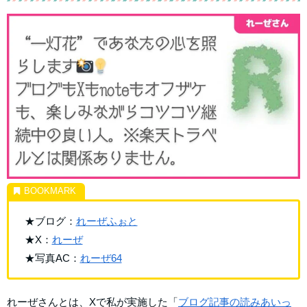
★ブログ：
れーぜふぉと
★X：
れーぜ
★写真AC：
れーぜ64
れーぜさんとは、Xで私が実施した「
ブログ記事の読みあいっ