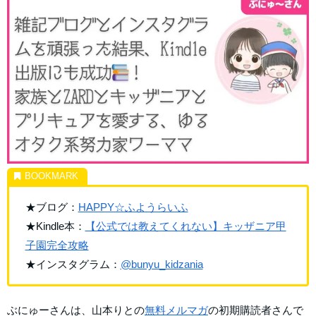
★ブログ：
HAPPY☆ふようらいふ
★Kindle本：
【公式では教えてくれない】キッザニア甲
子園完全攻略
★インスタグラム：
@bunyu_kidzania
ぶにゅーさんは、山本りとの
無料メルマガ
の初期購読者さんで