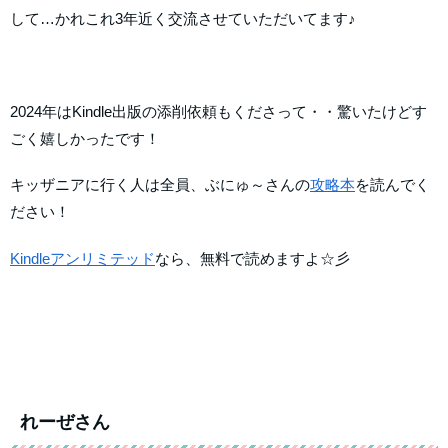
して…かれこれ3年近く交流させていただいてます♪
2024年はKindle出版の添削依頼もくださって・・驚いたけどす
ごく嬉しかったです！
キッザニアに行く人は全員、ぶにゅ～さんの
攻略本
を読んでく
ださい！
Kindleアンリミテッド
なら、無料で読めますよ☆彡
れーぜさん