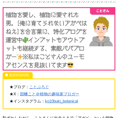
★ブログ：
ことぶろぐ
★X：
因幡こと＠
植物の趣味家ブロガー
★インスタグラム：
ko10buki_botanical
恥ずかしながら、ことさんに出会うまで「アガベ」という植物