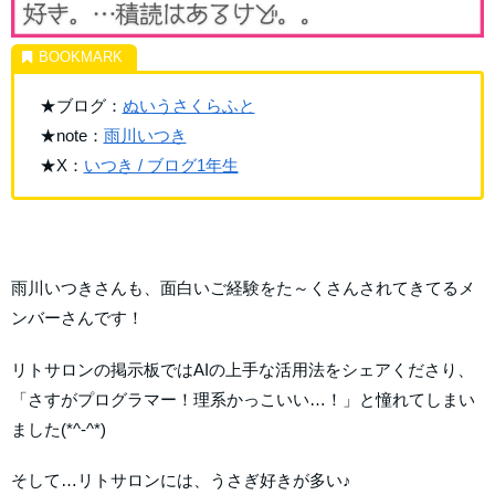
★ブログ：
ぬいうさくらふと
★note：
雨川いつき
★X：
いつき / ブログ1年生
雨川いつきさんも、面白いご経験をた～くさんされてきてるメ
ンバーさんです！
リトサロンの掲示板ではAIの上手な活用法をシェアくださり、
「さすがプログラマー！理系かっこいい…！」と憧れてしまい
ました(*^-^*)
そして…リトサロンには、うさぎ好きが多い♪