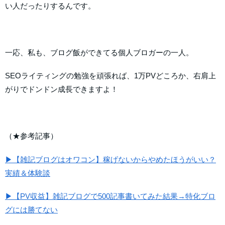
い人だったりするんです。
一応、私も、ブログ飯ができてる個人ブロガーの一人。
SEOライティングの勉強を頑張れば、1万PVどころか、右肩上
がりでドンドン成長できますよ！
（★参考記事）
▶【雑記ブログはオワコン】稼げないからやめたほうがいい？
実績＆体験談
▶【PV収益】雑記ブログで500記事書いてみた結果→特化ブロ
グには勝てない