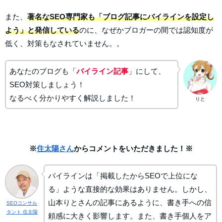
また、
著名なSEO専門家も「ブログ記事にバイラインを設定し
よう」と発信している
のに、なぜかブロガーの間では認知度が
低く、対策もなされていません。。
あなたのブログも「
バイライン記事
」にして、
SEO対策しましょう！
なるべく分かりやすく解説しました！
りと
※
住太陽さん
からコメントをいただきました！※
バイラインは「掲載したからSEOで上位にな
る」ような直接的な
効果はありません。しかし、
山本りとさんの記事にあるように、書き
手への信
SEOコンサル
タント 住太陽
頼感に大きく影響します。また、書き手個人をア