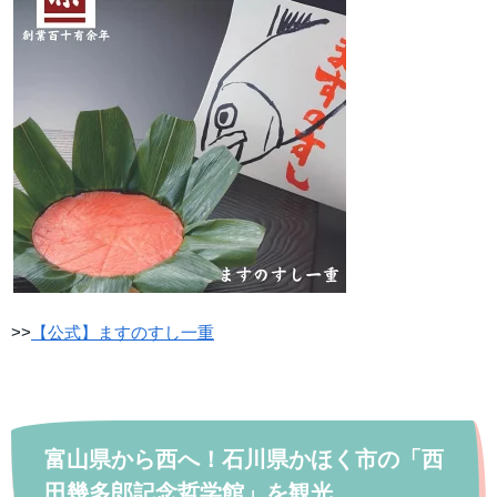
>>
【公式】ますのすし一重
富山県から西へ！石川県かほく市の「西
田幾多郎記念哲学館」を観光