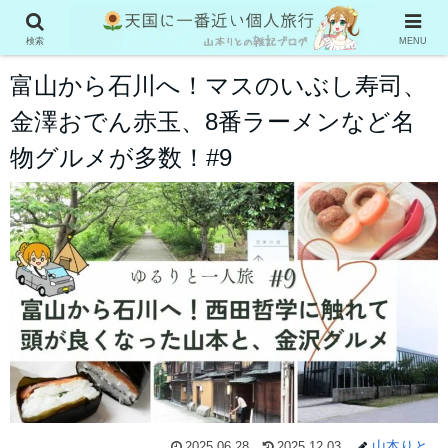
ゆるりと一人旅（クラファン2025）
検索
MENU
富山から石川へ！マスのいぶし寿司、
金澤おでん赤玉、8番ラーメンなど名
物グルメが多数！#9
山本りと
2025.06.28
2025.12.03