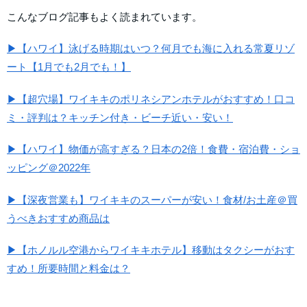
こんなブログ記事もよく読まれています。
▶【ハワイ】泳げる時期はいつ？何月でも海に入れる常夏リゾ
ート【1月でも2月でも！】
▶【超穴場】ワイキキのポリネシアンホテルがおすすめ！口コ
ミ・評判は？キッチン付き・ビーチ近い・安い！
▶【ハワイ】物価が高すぎる？日本の2倍！食費・宿泊費・ショ
ッピング＠2022年
▶【深夜営業も】ワイキキのスーパーが安い！食材/お土産＠買
うべきおすすめ商品は
▶【ホノルル空港からワイキキホテル】移動はタクシーがおす
すめ！所要時間と料金は？