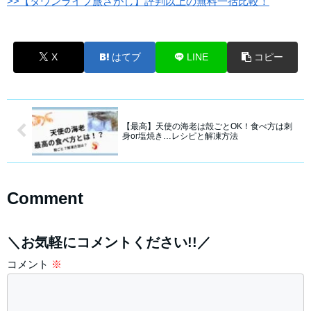
>>【タウンライフ旅さがし】評判以上の無料一括比較！
X
はてブ
LINE
コピー
【最高】天使の海老は殻ごとOK！食べ方は刺
身or塩焼き…レシピと解凍方法
Comment
＼お気軽にコメントください!!／
コメント
※