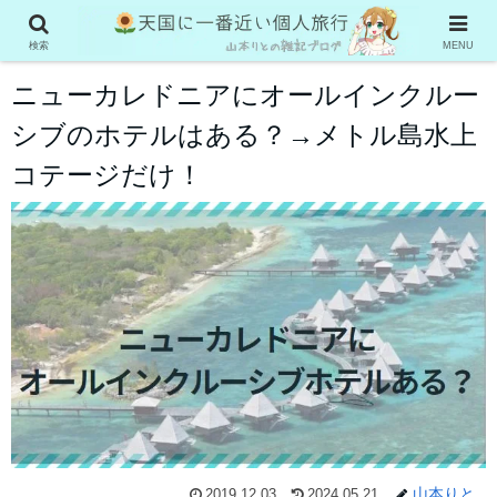
ニューカレドニア旅行
検索
MENU
ニューカレドニアにオールインクルー
シブのホテルはある？→メトル島水上
コテージだけ！
山本りと
2019.12.03
2024.05.21