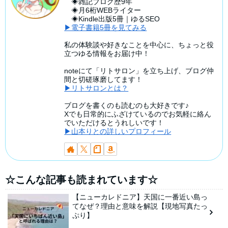
◈雑記ブログ歴9年
◈月6桁WEBライター
◈Kindle出版5冊｜ゆるSEO
▶電子書籍5冊を見てみる
私の体験談や好きなことを中心に、ちょっと役
立つゆる情報をお届け中！
noteにて「リトサロン」を立ち上げ、ブログ仲
間と切磋琢磨してます！
▶リトサロンとは？
ブログを書くのも読むのも大好きです♪
Xでも日常的にふざけているのでお気軽に絡ん
でいただけるとうれしいです！
▶山本りとの詳しいプロフィール
☆こんな記事も読まれています☆
【ニューカレドニア】天国に一番近い島っ
てなぜ？理由と意味を解説【現地写真たっ
ぷり】