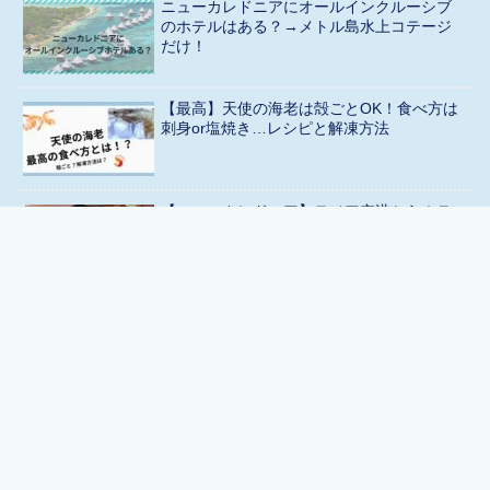
ニューカレドニアにオールインクルーシブ
のホテルはある？→メトル島水上コテージ
だけ！
【最高】天使の海老は殻ごとOK！食べ方は
刺身or塩焼き…レシピと解凍方法
【ニューカレドニア】ヌメア空港からホテ
ルへ移動手段は送迎バスが安い！タクシー
高い！
【宿泊記】イルデパン島「ウレテラビーチ
リゾートホテル」が最高におすすめ
【ニューカレドニア】ルラゴンはおすすめ
ホテル！口コミ・評判1位【キッチン付き】