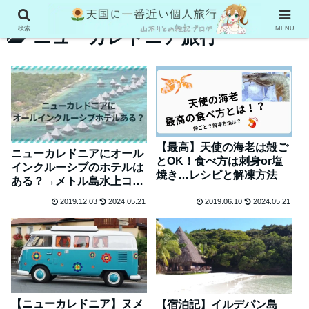
検索
MENU
ニューカレドニア旅行
【最高】天使の海老は殻ご
ニューカレドニアにオール
とOK！食べ方は刺身or塩
インクルーシブのホテルは
焼き…レシピと解凍方法
ある？→メトル島水上コテ
ージだけ！
2019.12.03
2024.05.21
2019.06.10
2024.05.21
【ニューカレドニア】ヌメ
【宿泊記】イルデパン島