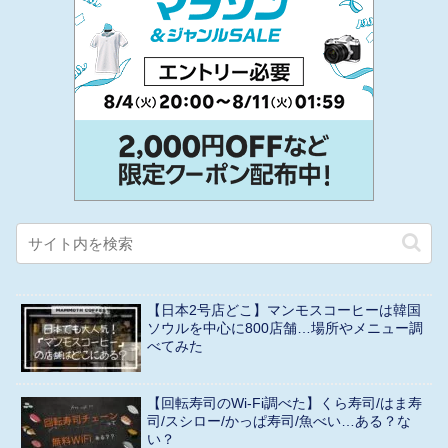
【日本2号店どこ】マンモスコーヒーは韓国
ソウルを中心に800店舗…場所やメニュー調
べてみた
【回転寿司のWi-Fi調べた】くら寿司/はま寿
司/スシロー/かっぱ寿司/魚べい…ある？な
い？