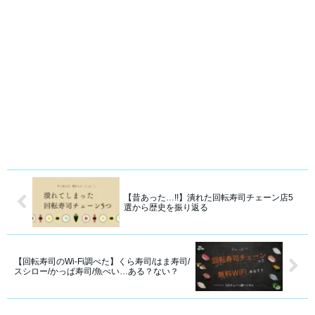
【昔あった…!!】潰れた回転寿司チェーン店5
選から歴史を振り返る
【回転寿司のWi-Fi調べた】くら寿司/はま寿司/
スシロー/かっぱ寿司/魚べい…ある？ない？