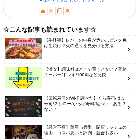
▶山本りとの詳しいプロフィール
☆こんな記事も読まれています☆
【牛豚鶏】レバーの中身が赤い…ピンク色
は生焼け？火の通りを見分ける方法
【激安】調味料はどこで買うと安い？業務
スーパー/ドンキ/100均など比較
【回転寿司のWi-Fi調べた】くら寿司/はま
寿司/スシロー/かっぱ寿司/魚べい…ある？
ない？
【経営不振】華屋与兵衛・閉店ラッシュの
理由…コスパ悪いと評判＋競合も多い