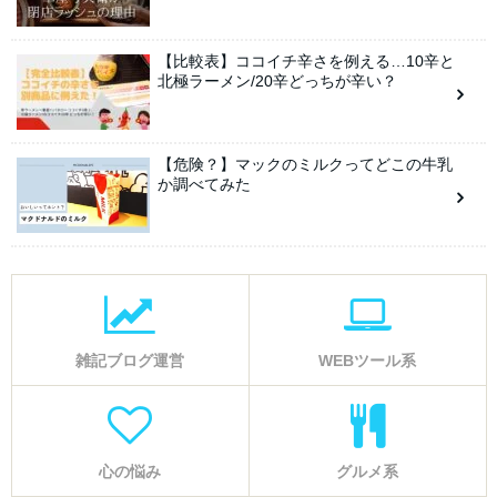
【比較表】ココイチ辛さを例える…10辛と
北極ラーメン/20辛どっちが辛い？
【危険？】マックのミルクってどこの牛乳
か調べてみた
雑記ブログ運営
WEBツール系
心の悩み
グルメ系