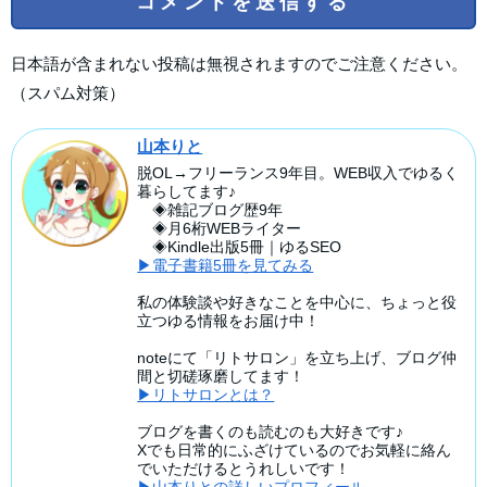
日本語が含まれない投稿は無視されますのでご注意ください。
（スパム対策）
山本りと
脱OL→フリーランス9年目。WEB収入でゆるく
暮らしてます♪
◈雑記ブログ歴9年
◈月6桁WEBライター
◈Kindle出版5冊｜ゆるSEO
▶電子書籍5冊を見てみる
私の体験談や好きなことを中心に、ちょっと役
立つゆる情報をお届け中！
noteにて「リトサロン」を立ち上げ、ブログ仲
間と切磋琢磨してます！
▶リトサロンとは？
ブログを書くのも読むのも大好きです♪
Xでも日常的にふざけているのでお気軽に絡ん
でいただけるとうれしいです！