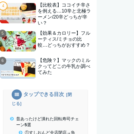
【比較表】ココイチ辛さ
を例える…10辛と北極ラ
ーメン/20辛どっちが辛
い？
【効果＆カロリー】フル
ーティス/ミチョの比
較…どっちがおすすめ？
【危険？】マックのミル
クってどこの牛乳か調べ
てみた
タップできる目次
昔あったけど潰れた回転寿司チェ
ーン5選
①すしおんど全店閉店→魚