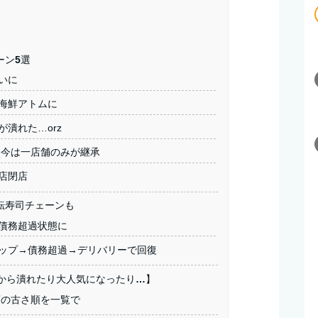
ーン5選
いに
海鮮アトムに
潰れた…orz
→今は一店舗のみが継承
店閉店
転寿司チェーンも
債務超過状態に
ップ→債務超過→デリバリーで回復
代から潰れたり大人気になったり…】
店の古さ順を一覧で