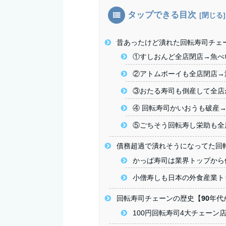
タップできる目次
昔あったけど潰れた回転寿司チェ
①すしおんど全店閉店→魚べ
②アトムボーイも全店閉店→
③おたる寿司も倒産して全店が
④ 回転寿司かいおうも破産
⑤ごちそう回転寿し栄助も全
債務超過で潰れそうになってた回
かっぱ寿司は業界トップから
小僧寿しも日本の外食産業ト
回転寿司チェーンの歴史【90年
100円回転寿司4大チェーン