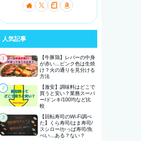
人気記事
【牛豚鶏】レバーの中身
が赤い…ピンク色は生焼
け？火の通りを見分ける
方法
【激安】調味料はどこで
買うと安い？業務スーパ
ー/ドンキ/100均など比
較
【回転寿司のWi-Fi調べ
た】くら寿司/はま寿司/
スシロー/かっぱ寿司/魚
べい…ある？ない？