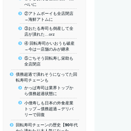
べいに
②アトムボーイも全店閉店
→海鮮アトムに
③おたる寿司も倒産して全
店が潰れた…orz
④ 回転寿司かいおうも破産
→今は一店舗のみが継承
⑤ごちそう回転寿し栄助も
全店閉店
債務超過で潰れそうになってた回
転寿司チェーンも
かっぱ寿司は業界トップか
ら債務超過状態に
小僧寿しも日本の外食産業
トップ→債務超過→デリバ
リーで回復
回転寿司チェーンの歴史【90年代
から潰れたり大人気になった