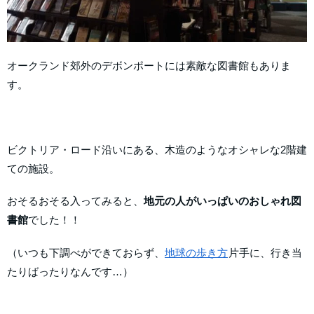
オークランド郊外のデボンポートには素敵な図書館もありま
す。
ビクトリア・ロード沿いにある、木造のようなオシャレな2階建
ての施設。
おそるおそる入ってみると、
地元の人がいっぱいのおしゃれ図
書館
でした！！
（いつも下調べができておらず、
地球の歩き方
片手に、行き当
たりばったりなんです…）