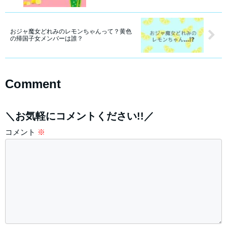
おジャ魔女どれみのレモンちゃんって？黄色
の帰国子女メンバーは誰？
Comment
＼お気軽にコメントください!!／
コメント
※