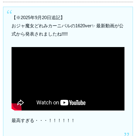
【※2025年9月20日追記】
おジャ魔女どれみカーニバルの1620ver✨ 最新動画が公
式から発表されましたね!!!!!
最高すぎる・・・！！！！！！