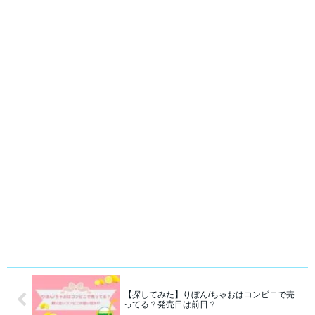
【探してみた】りぼん/ちゃおはコンビニで売
ってる？発売日は前日？