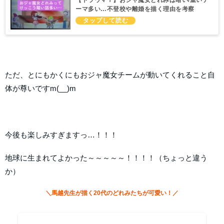
【トラウマ？】おジャ魔女どれみは暗い/重いテ
ーマ多い…不登校や離婚を描く理由を考察
ただ、とにもかくにもおジャ魔女チームが動いてくれること自
体が尊いですm(__)m
今後も楽しみすぎますっ…！！！
地球に生まれてよかった～～～～～！！！！（ちょっと違う
か）
＼馬越先生が描く20代のどれみたちが可愛い！／