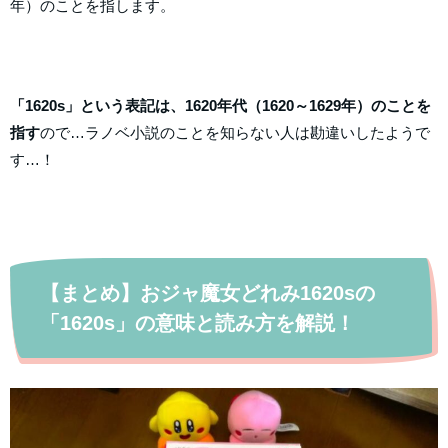
年）のことを指します。
「1620s」という表記は、1620年代（1620～1629年）のことを
指す
ので…ラノベ小説のことを知らない人は勘違いしたようで
す…！
【まとめ】おジャ魔女どれみ1620sの
「1620s」の意味と読み方を解説！