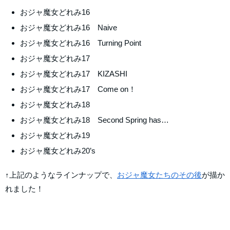
おジャ魔女どれみ16
おジャ魔女どれみ16 Naive
おジャ魔女どれみ16 Turning Point
おジャ魔女どれみ17
おジャ魔女どれみ17 KIZASHI
おジャ魔女どれみ17 Come on！
おジャ魔女どれみ18
おジャ魔女どれみ18 Second Spring has…
おジャ魔女どれみ19
おジャ魔女どれみ20’s
↑上記のようなラインナップで、
おジャ魔女たちのその後
が描か
れました！