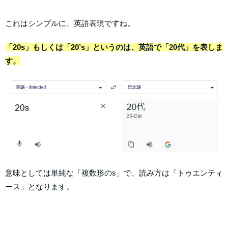
これはシンプルに、英語表現ですね。
「20s」もしくは「20’s」というのは、英語で「20代」を表しま
す。
意味としては単純な「複数形のs」で、読み方は「トゥエンティ
ース」となります。