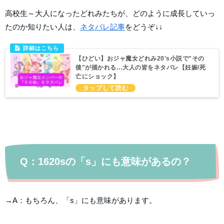
高校生～大人になったどれみたちが、どのように成長していっ
たのか知りたい人は、
ネタバレ記事
をどうぞ↓↓
【ひどい】おジャ魔女どれみ20's小説で"その
後"が描かれる…大人の皆をネタバレ【妊娠/死
亡にショック】
Q：1620sの「s」にも意味があるの？
→A：もちろん、「s」にも意味があります。