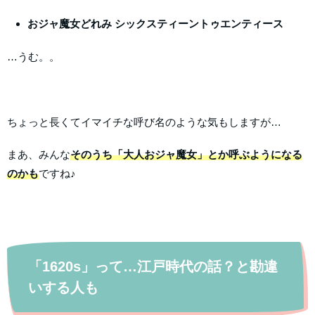
おジャ魔女どれみ シックスティーントゥエンティース
…うむ。。
ちょっと長くてイマイチな呼び名のような気もしますが…
まあ、みんな
そのうち「大人おジャ魔女」とか呼ぶようになる
のかも
ですね♪
「1620s」って…江戸時代の話？と勘違
いする人も