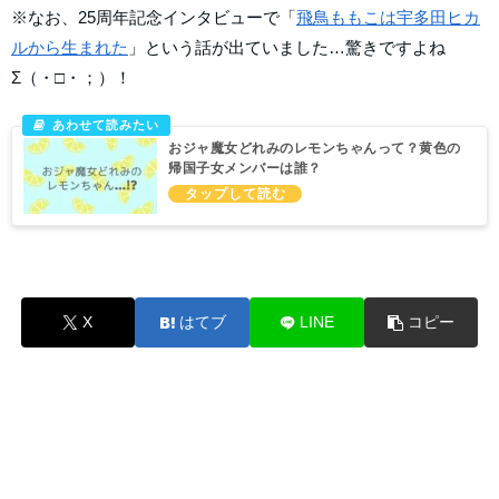
※なお、25周年記念インタビューで「
飛鳥ももこは宇多田ヒカ
ルから生まれた
」という話が出ていました…驚きですよね
Σ（・□・；）！
おジャ魔女どれみのレモンちゃんって？黄色の
帰国子女メンバーは誰？
X
はてブ
LINE
コピー