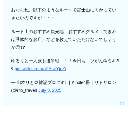
おおむね、以下のようなルートで富士山に向かってい
きたいのですが・・・
ルート上のおすすめ観光地、おすすめグルメ（できれ
ば具体的なお店）などを教えていただけないでしょう
か🥺❓❓
ゆるりと一人旅も後半戦…！！今日もコツがん🥳💪ｵﾊﾖ
ｳ
pic.twitter.com/oPSseYjeZi
— 山本りと🌻雑記ブログ8年｜Kindle4冊｜リトサロン
(@rito_travel)
July 9, 2025