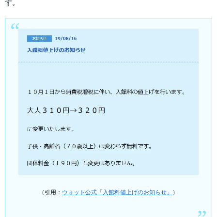
ず。
（引用：
ウォット公式「入館料値上げのお知らせ」
）