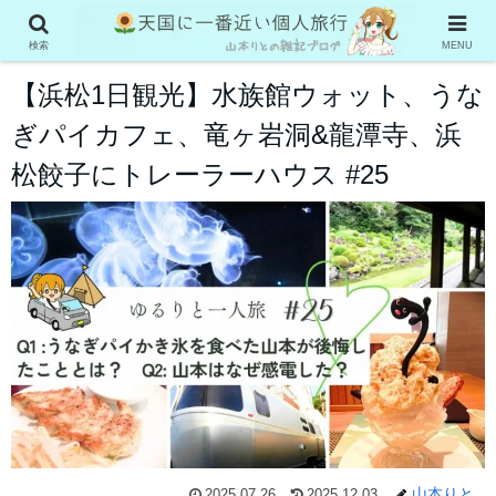
ゆるりと一人旅（クラファン2025）
検索
MENU
【浜松1日観光】水族館ウォット、うな
ぎパイカフェ、竜ヶ岩洞&龍潭寺、浜
松餃子にトレーラーハウス #25
山本りと
2025.07.26
2025.12.03