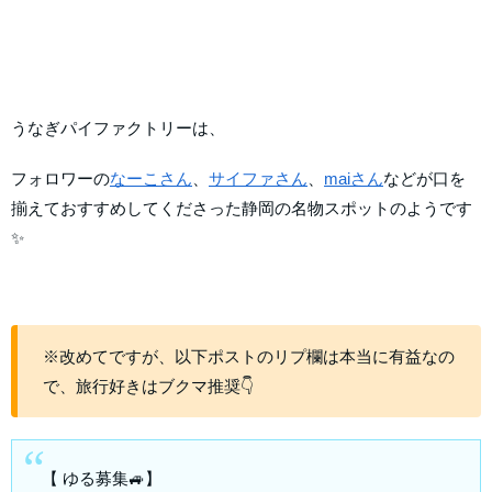
うなぎパイファクトリーは、
フォロワーの
なーこさん
、
サイファさん
、
maiさん
などが口を
揃えておすすめしてくださった静岡の名物スポットのようです
✨
※改めてですが、以下ポストのリプ欄は本当に有益なの
で、旅行好きはブクマ推奨👇
【 ゆる募集🚙】