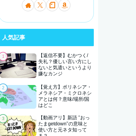
人気記事
【返信不要】むかつく/
失礼？優しい言い方にし
ないと気遣いというより
嫌なカンジ
【覚え方】ポリネシア・
メラネシア・ミクロネシ
アとは何？意味/場所/国
はどこ
【動画アリ】新語 "おっ
たまgetdown"の意味と
使い方と元ネタ知って
る？