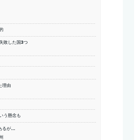
的
失敗した国3つ
た理由
いう懸念も
あるが…
州