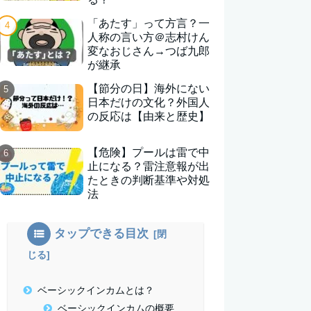
「あたす」って方言？一
人称の言い方＠志村けん
変なおじさん→つば九郎
が継承
【節分の日】海外にない
日本だけの文化？外国人
の反応は【由来と歴史】
【危険】プールは雷で中
止になる？雷注意報が出
たときの判断基準や対処
法
タップできる目次
ベーシックインカムとは？
ベーシックインカムの概要