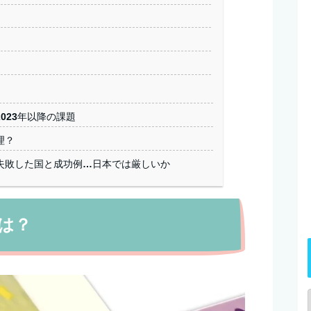
023年以降の課題
理？
失敗した国と成功例…日本では厳しいか
は？