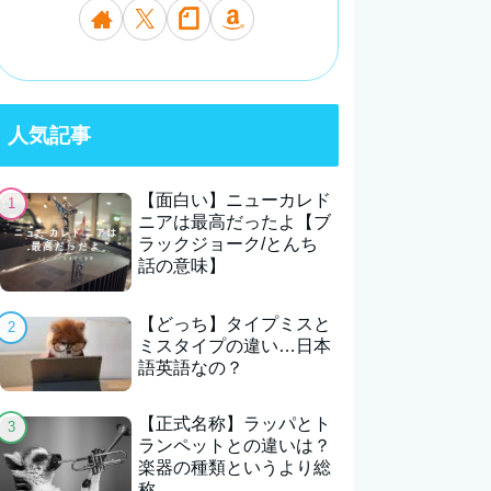
人気記事
【面白い】ニューカレド
ニアは最高だったよ【ブ
ラックジョーク/とんち
話の意味】
【どっち】タイプミスと
ミスタイプの違い…日本
語英語なの？
【正式名称】ラッパとト
ランペットとの違いは？
楽器の種類というより総
称