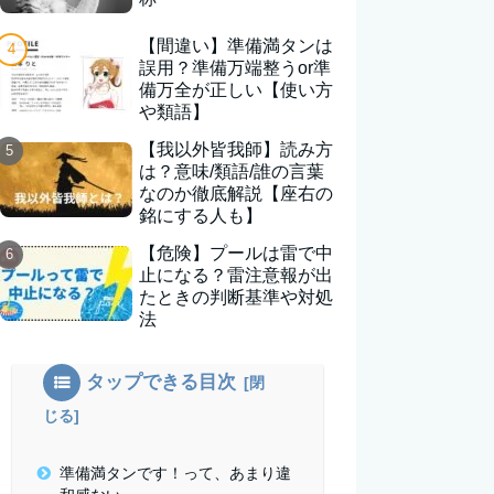
【間違い】準備満タンは
誤用？準備万端整うor準
備万全が正しい【使い方
や類語】
【我以外皆我師】読み方
は？意味/類語/誰の言葉
なのか徹底解説【座右の
銘にする人も】
【危険】プールは雷で中
止になる？雷注意報が出
たときの判断基準や対処
法
タップできる目次
準備満タンです！って、あまり違