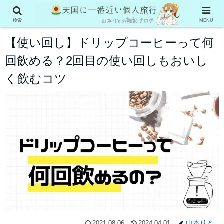
グルメ系
検索
MENU
【使い回し】ドリップコーヒーって何
回飲める？2回目の使い回しもおいし
く飲むコツ
山本りと
2021.08.06
2024.04.01