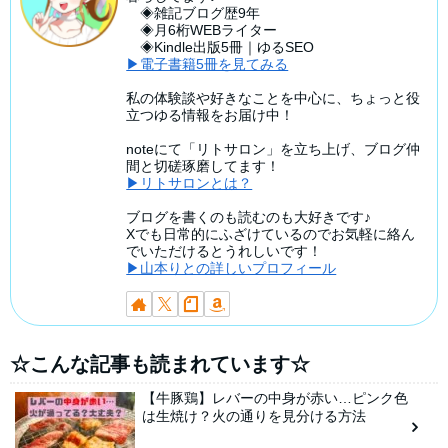
◈雑記ブログ歴9年
◈月6桁WEBライター
◈Kindle出版5冊｜ゆるSEO
▶電子書籍5冊を見てみる
私の体験談や好きなことを中心に、ちょっと役
立つゆる情報をお届け中！
noteにて「リトサロン」を立ち上げ、ブログ仲
間と切磋琢磨してます！
▶リトサロンとは？
ブログを書くのも読むのも大好きです♪
Xでも日常的にふざけているのでお気軽に絡ん
でいただけるとうれしいです！
▶山本りとの詳しいプロフィール
☆こんな記事も読まれています☆
【牛豚鶏】レバーの中身が赤い…ピンク色
は生焼け？火の通りを見分ける方法