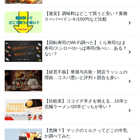
【激安】調味料はどこで買うと安い？業務
スーパー/ドンキ/100均など比較
【回転寿司のWi-Fi調べた】くら寿司/はま
寿司/スシロー/かっぱ寿司/魚べい…ある？
ない？
【経営不振】華屋与兵衛・閉店ラッシュの
理由…コスパ悪いと評判＋競合も多い
【比較表】ココイチ辛さを例える…10辛と
北極ラーメン/20辛どっちが辛い？
【危険？】マックのミルクってどこの牛乳
か調べてみた