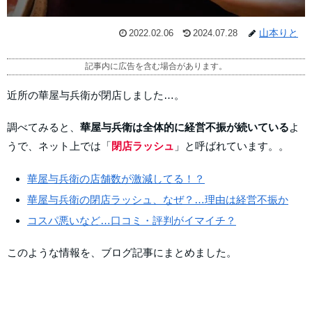
山本りと
2022.02.06
2024.07.28
記事内に広告を含む場合があります。
近所の華屋与兵衛が閉店しました…。
調べてみると、
華屋与兵衛は全体的に経営不振が続いている
よ
うで、ネット上では「
閉店ラッシュ
」と呼ばれています。。
華屋与兵衛の店舗数が激減してる！？
華屋与兵衛の閉店ラッシュ、なぜ？…理由は経営不振か
コスパ悪いなど…口コミ・評判がイマイチ？
このような情報を、ブログ記事にまとめました。