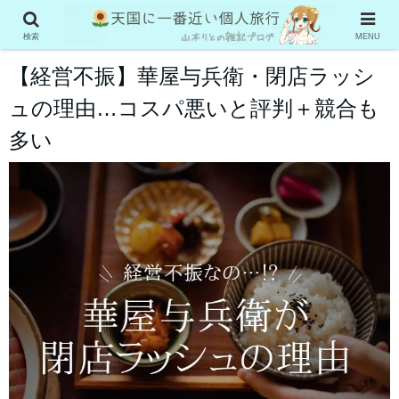
グルメ系
検索
MENU
【経営不振】華屋与兵衛・閉店ラッシ
ュの理由…コスパ悪いと評判＋競合も
多い