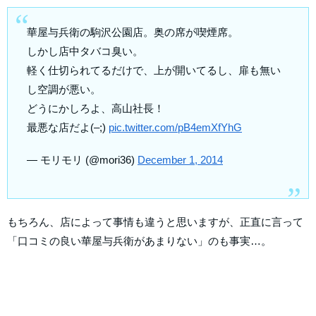
華屋与兵衛の駒沢公園店。奥の席が喫煙席。
しかし店中タバコ臭い。
軽く仕切られてるだけで、上が開いてるし、扉も無い
し空調が悪い。
どうにかしろよ、高山社長！
最悪な店だよ(–;)
pic.twitter.com/pB4emXfYhG
— モリモリ (@mori36)
December 1, 2014
もちろん、店によって事情も違うと思いますが、正直に言って
「口コミの良い華屋与兵衛があまりない」のも事実…。