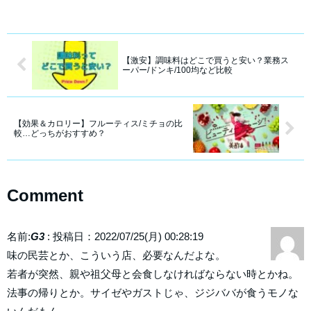
【激安】調味料はどこで買うと安い？業務ス
ーパー/ドンキ/100均など比較
【効果＆カロリー】フルーティス/ミチョの比
較…どっちがおすすめ？
Comment
名前:
G3
:
投稿日：2022/07/25(月) 00:28:19
味の民芸とか、こういう店、必要なんだよな。
若者が突然、親や祖父母と会食しなければならない時とかね。
法事の帰りとか。サイゼやガストじゃ、ジジババが食うモノな