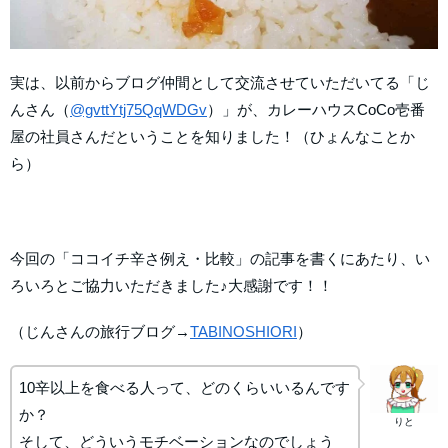
実は、以前からブログ仲間として交流させていただいてる「じ
んさん（
@gvttYtj75QqWDGv
）」が、カレーハウスCoCo壱番
屋の社員さんだということを知りました！（ひょんなことか
ら）
今回の「ココイチ辛さ例え・比較」の記事を書くにあたり、い
ろいろとご協力いただきました♪大感謝です！！
（じんさんの旅行ブログ→
TABINOSHIORI
）
10辛以上を食べる人って、どのくらいいるんです
か？
りと
そして、どういうモチベーションなのでしょう