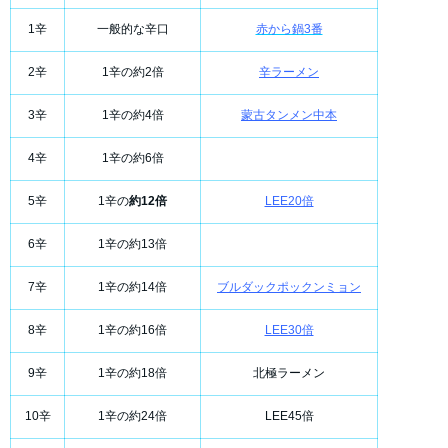
1辛
一般的な辛口
赤から鍋3番
2辛
1辛の約2倍
辛ラーメン
3辛
1辛の約4倍
蒙古タンメン中本
4辛
1辛の約6倍
5辛
1辛の
約12倍
LEE20倍
6辛
1辛の約13倍
7辛
1辛の約14倍
ブルダックポックンミョン
8辛
1辛の約16倍
LEE30倍
9辛
1辛の約18倍
北極ラーメン
10辛
1辛の約24倍
LEE45倍