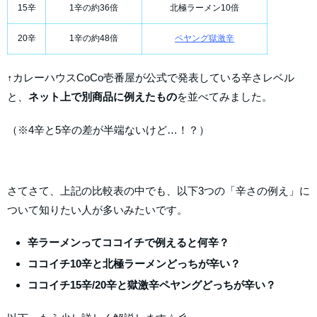
15辛
1辛の約36倍
北極ラーメン10倍
20辛
1辛の約48倍
ペヤング獄激辛
↑カレーハウスCoCo壱番屋が公式で発表している辛さレベル
と、
ネット上で別商品に例えたもの
を並べてみました。
（※4辛と5辛の差が半端ないけど…！？）
さてさて、上記の比較表の中でも、以下3つの「辛さの例え」に
ついて知りたい人が多いみたいです。
辛ラーメンってココイチで例えると何辛？
ココイチ10辛と北極ラーメンどっちが辛い？
ココイチ15辛/20辛と獄激辛ペヤングどっちが辛い？