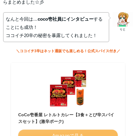
らまとめました☆彡
なんと今回は…
coco壱社員にインタビュー
する
ことにも成功！
りと
ココイチ20辛の秘密を暴露してくれました！
＼ココイチ3辛はネット通販でも楽しめる！公式スパイス付き／
CoCo壱番屋 レトルトカレー【3食＋とび辛スパイ
スセット】(激辛ポーク)
Amazonで見る