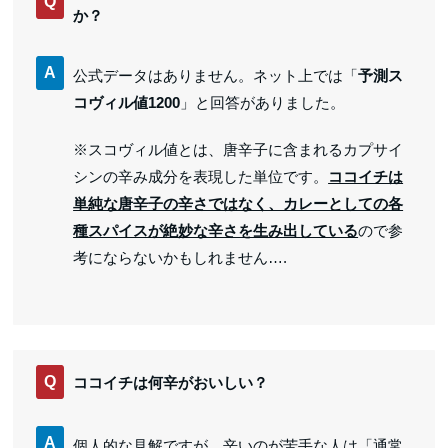
Q
か？
A
公式データはありません。ネット上では「
予測ス
コヴィル値1200
」と回答がありました。
※スコヴィル値とは、唐辛子に含まれるカプサイ
シンの辛み成分を表現した単位です。
ココイチは
単純な唐辛子の辛さではなく、カレーとしての各
種スパイスが絶妙な辛さを生み出している
ので参
考にならないかもしれません….
Q
ココイチは何辛がおいしい？
A
個人的な見解ですが、辛いのが苦手な人は「通常