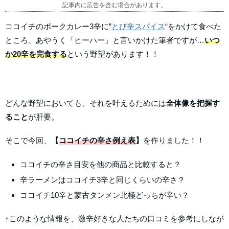
記事内に広告を含む場合があります。
ココイチのポークカレー3辛に”
とび辛スパイス
“をかけて食べた
ところ、あやうく「ヒーハー」と言いかけた筆者ですが…
いつ
か20辛を完食する
という野望があります！！
どんな野望においても、それを叶えるためには
全体像を把握す
ること
が肝要。
そこで今回、
【
ココイチの辛さ例え表
】
を作りました！！
ココイチの辛さ目安を他の商品と比較すると？
辛ラーメンはココイチ3辛と同じくらいの辛さ？
ココイチ10辛と蒙古タンメン北極どっちが辛い？
↑このような情報を、激辛好きな人たちの口コミを参考にしなが