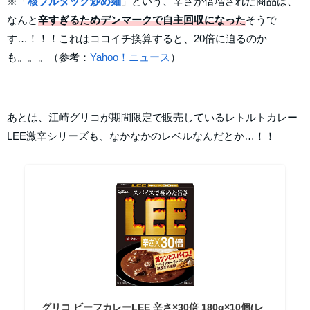
※「
核ブルダック炒め麺
」という、辛さが倍増された商品は、
なんと
辛すぎるためデンマークで自主回収になった
そうで
す…！！！これはココイチ換算すると、20倍に迫るのか
も。。。（参考：
Yahoo！ニュース
）
あとは、江崎グリコが期間限定で販売しているレトルトカレー
LEE激辛シリーズも、なかなかのレベルなんだとか…！！
グリコ ビーフカレーLEE 辛さ×30倍 180g×10個(レ