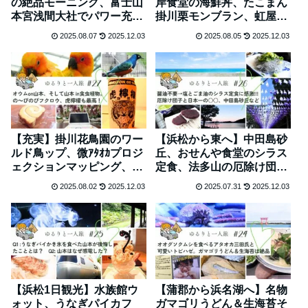
の絶品モーニング、富士山
岸食堂の海鮮丼、たこまん
本宮浅間大社でパワー充
掛川栗モンブラン、虹屋ミ
電、やまだ食堂も麵屋ブル
ミの富士宮焼きそばと、世
2025.08.07
2025.12.03
2025.08.05
2025.12.03
ーズも美味し！ #29
界遺産富士 #28
【充実】掛川花鳥園のワー
【浜松から東へ】中田島砂
ルド鳥ップ、微ｱﾀｵｶプロジ
丘、おせんや食堂のシラス
ェクションマッピング、日
定食、法多山の厄除け団
本一おいしいレモンサワー
子、地元スーパーLUCK
2025.08.02
2025.12.03
2025.07.31
2025.12.03
虎檸檬 #27
#26
【浜松1日観光】水族館ウ
【蒲郡から浜名湖へ】名物
ォット、うなぎパイカフ
ガマゴリうどん＆生海苔そ