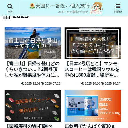
検索
MENU
2025
【富士山】日帰り登山どの
【日本2号店どこ】マンモ
くらいきつい…？2回登頂
スコーヒーは韓国ソウルを
した私が難易度や体力につ
中心に800店舗…場所やメ
いて解説
ニュー調べてみた
2025.12.02
2026.07.13
2025.10.08
2025.10.24
【回転寿司のWi-Fi調べ
缶飲料でたんぱく質30ｇ