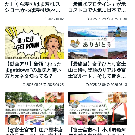
た】くら寿司/はま寿司/ス
「炭酸水プロテイン」が米
シロー/かっぱ寿司/魚べ
コストコで人気…日本での
い…ある？ない？
販売は？
2025.10.02
2025.09.29
2025.09.30
【動画アリ】新語 “おった
【最終回】女子ひとり富士
まgetdown”の意味と使い
山日帰り登頂のリアル＠富
方と元ネタ知ってる？
士宮ルート。そして皆さま
ありがとう #30
2025.08.23
2025.09.25
2025.08.09
2026.07.13
【@富士宮市】江戸屋本店
【富士宮市へ】小川港魚河