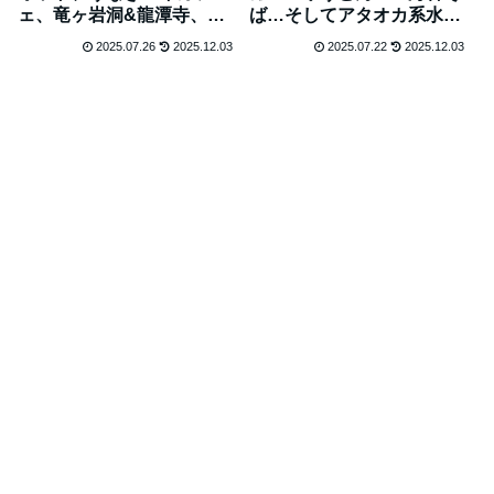
ェ、竜ヶ岩洞&龍潭寺、浜
ば…そしてアタオカ系水族
松餃子にトレーラーハウス
館タケスイ、竹島を楽しん
2025.07.26
2025.12.03
2025.07.22
2025.12.03
#25
だ1日 #24