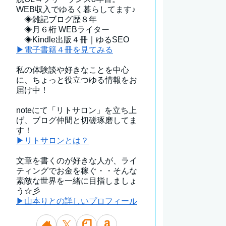
WEB収入でゆるく暮らしてます♪
◈雑記ブログ歴８年
◈月６桁 WEBライター
◈Kindle出版４冊｜ゆるSEO
▶電子書籍４冊を見てみる
私の体験談や好きなことを中心
に、ちょっと役立つゆる情報をお
届け中！
noteにて「リトサロン」を立ち上
げ、ブログ仲間と切磋琢磨してま
す！
▶リトサロンとは？
文章を書くのが好きな人が、ライ
ティングでお金を稼ぐ・・そんな
素敵な世界を一緒に目指しましょ
う☆彡
▶山本りとの詳しいプロフィール