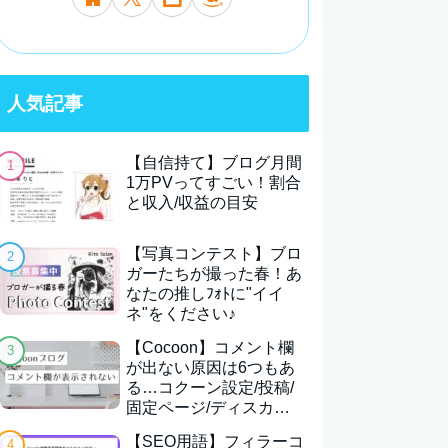
人気記事
【自信持て】ブログ月間
1万PVってすごい！割合
と収入/収益の目安
【写真コンテスト】ブロ
ガーたちが撮った春！あ
なたの推しﾌｫﾄに"イイ
ネ"をください♪
【Cocoon】コメント欄
が出ない原因は6つもあ
る…コクーン設定/投稿/
固定ページ/ディスカッ
ション等
【SEO用語】フィラーコ