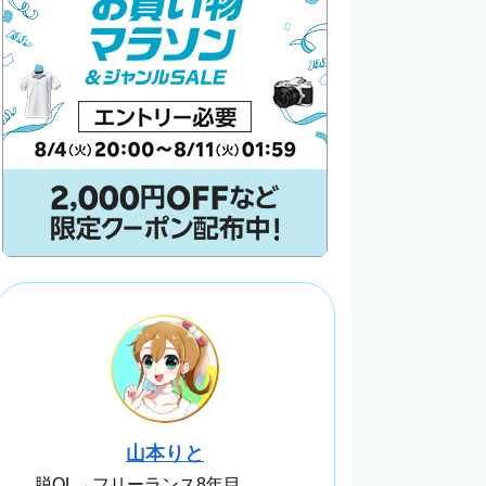
山本りと
脱OL→フリーランス8年目。