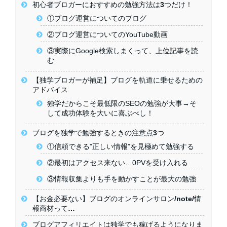
初心者ブロガーにおすすめの勉強方法は3つだけ！
①ブログ運営についてのブログ
②ブログ運営についてのYouTube動画
③実際にGoogle検索しまくって、上位記事を読
む
【独学ブロガーが補足】ブログを軌道に乗せるための
アドバイス
独学だからこそ最低限のSEOの勉強が大事→そ
して成功体験を大いに喜ぶべし！
ブログを独学で勉強するときの注意点3つ
①信頼できる”正しい情報”を見極めて勉強する
②最初はアクセス来ない…0PVを受け入れる
③情報収集よりも手を動かすことが最大の勉強
【お金必要ない】ブログのオンラインサロン/note/情
報商材って…
ブログアフィリエイトは独学でも稼げるようになりま