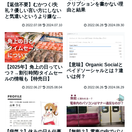
クリプションを書かない理
【返信不要】むかつく/失
由と結果
礼？優しい言い方にしない
と気遣いというより嫌なカ
ンジ
2022.07.08
2024.07.10
2022.06.28
2024.09.30
【意味】Organic Socialと
【2025年】角上の日ってい
ペイドソーシャルとは？違
つ？→割引時間/タイムセー
いは何？
ルの情報も【特売日】
2022.06.27
2025.08.04
2022.06.26
2024.06.29
【病気？】休みの日も仕事
【無能？】電車の中でパソ