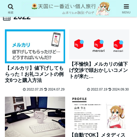
検索
MENU
2022
【不愉快】メルカリの値下
【メルカリ】値下げしても
げ交渉で頭おかしいコメン
らった！お礼コメントの例
トが来た…
文6つと購入方法
2022.07.25
2024.07.29
2022.07.19
2024.09.30
【自動でOK】メタディス