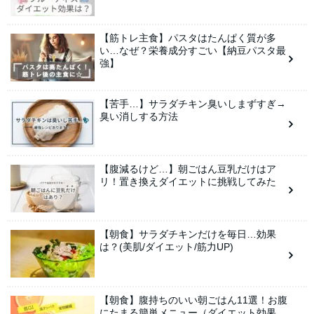
【筋トレ主食】パスタはたんぱく質が多
い…なぜ？栄養成分すごい【納豆パスタ最
強】
【苦手…】サラダチキン臭いしまずすぎ→
臭い消しする方法
【腹減るけど…】朝ごはん豆乳だけはア
リ！置き換えダイエットに挑戦してみた
【朝食】サラダチキンだけを毎日…効果
は？(美肌/ダイエット/筋力UP)
【朝食】腹持ちのいい朝ごはん11選！お腹
にたまる簡単メニュー（ダイエット効果