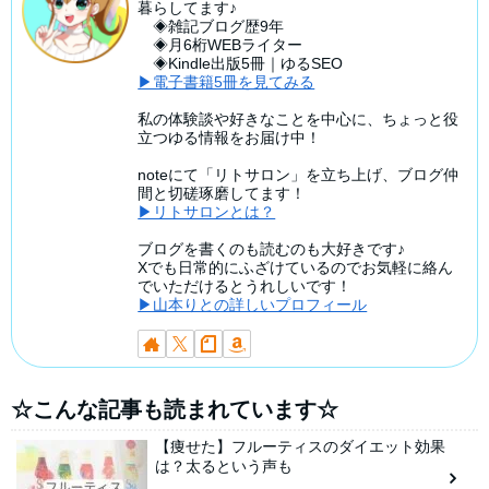
暮らしてます♪
◈雑記ブログ歴9年
◈月6桁WEBライター
◈Kindle出版5冊｜ゆるSEO
▶電子書籍5冊を見てみる
私の体験談や好きなことを中心に、ちょっと役
立つゆる情報をお届け中！
noteにて「リトサロン」を立ち上げ、ブログ仲
間と切磋琢磨してます！
▶リトサロンとは？
ブログを書くのも読むのも大好きです♪
Xでも日常的にふざけているのでお気軽に絡ん
でいただけるとうれしいです！
▶山本りとの詳しいプロフィール
☆こんな記事も読まれています☆
【痩せた】フルーティスのダイエット効果
は？太るという声も