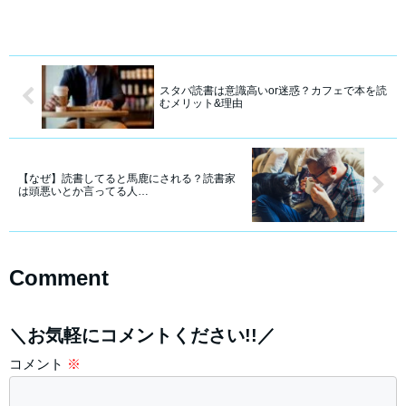
スタバ読書は意識高いor迷惑？カフェで本を読
むメリット&理由
【なぜ】読書してると馬鹿にされる？読書家
は頭悪いとか言ってる人…
Comment
＼お気軽にコメントください!!／
コメント
※