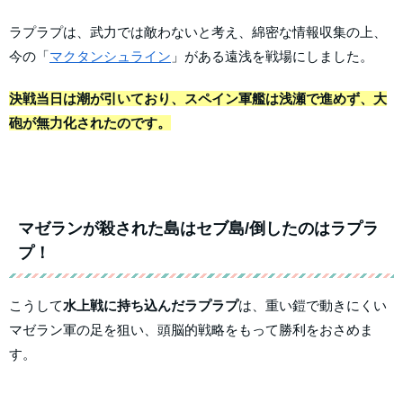
ラプラプは、武力では敵わないと考え、綿密な情報収集の上、
今の「
マクタンシュライン
」がある遠浅を戦場にしました。
決戦当日は潮が引いており、スペイン軍艦は浅瀬で進めず、大
砲が無力化されたのです。
マゼランが殺された島はセブ島/倒したのはラプラ
プ！
こうして
水上戦に持ち込んだラプラプ
は、重い鎧で動きにくい
マゼラン軍の足を狙い、頭脳的戦略をもって勝利をおさめま
す。