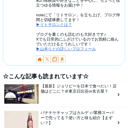
私の体験談や好きなことを中心に、ちょっと役
立つゆる情報をお届け中！
noteにて「リトサロン」を立ち上げ、ブログ仲
間と切磋琢磨してます！
▶リトサロンとは？
ブログを書くのも読むのも大好きです♪
Xでも日常的にふざけているのでお気軽に絡ん
でいただけるとうれしいです！
▶山本りとの詳しいプロフィール
☆こんな記事も読まれています☆
【最新】ジョリビーを日本で食べたい！店
舗はどこに？＠東京日比谷or名古屋？
バナナケチャップはカルディ/業務スーパ
ーで売ってる？使い方と味も紹介【まず
い？】