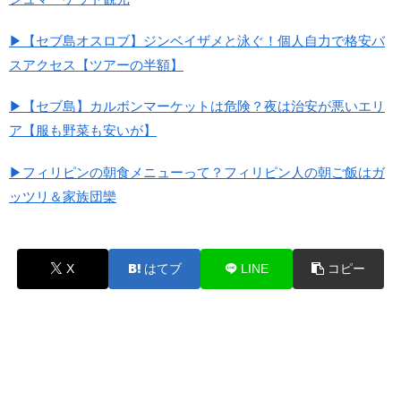
▶【セブ島オスロブ】ジンベイザメと泳ぐ！個人自力で格安バ
スアクセス【ツアーの半額】
▶【セブ島】カルボンマーケットは危険？夜は治安が悪いエリ
ア【服も野菜も安いが】
▶フィリピンの朝食メニューって？フィリピン人の朝ご飯はガ
ッツリ＆家族団欒
X
はてブ
LINE
コピー