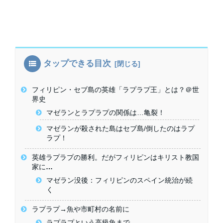
タップできる目次
フィリピン・セブ島の英雄「ラプラプ王」とは？＠世
界史
マゼランとラプラプの関係は…亀裂！
マゼランが殺された島はセブ島/倒したのはラプ
ラプ！
英雄ラプラプの勝利。だがフィリピンはキリスト教国
家に…
マゼラン没後：フィリピンのスペイン統治が続
く
ラプラプ→魚や市町村の名前に
ラプラプという高級魚まで