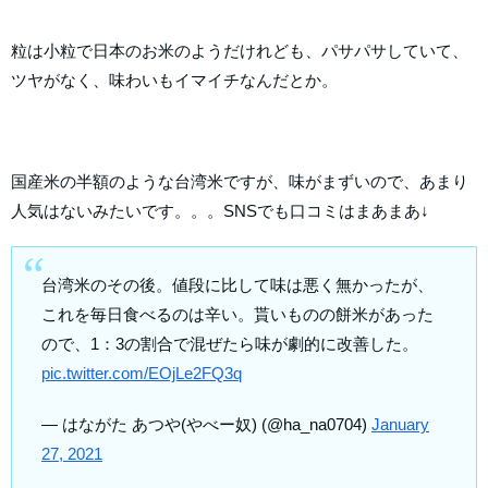
粒は小粒で日本のお米のようだけれども、パサパサしていて、
ツヤがなく、味わいもイマイチなんだとか。
国産米の半額のような台湾米ですが、味がまずいので、あまり
人気はないみたいです。。。SNSでも口コミはまあまあ↓
台湾米のその後。値段に比して味は悪く無かったが、
これを毎日食べるのは辛い。貰いものの餅米があった
ので、1：3の割合で混ぜたら味が劇的に改善した。
pic.twitter.com/EOjLe2FQ3q
— はながた あつや(やべー奴) (@ha_na0704)
January
27, 2021