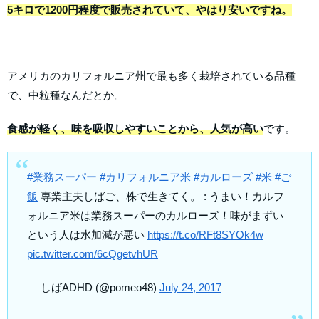
5キロで1200円程度で販売されていて、やはり安いですね。
アメリカのカリフォルニア州で最も多く栽培されている品種
で、中粒種なんだとか。
食感が軽く、味を吸収しやすいことから、人気が高い
です。
#業務スーパー
#カリフォルニア米
#カルローズ
#米
#ご
飯
専業主夫しばご、株で生きてく。 : うまい！カルフ
ォルニア米は業務スーパーのカルローズ！味がまずい
という人は水加減が悪い
https://t.co/RFt8SYOk4w
pic.twitter.com/6cQgetvhUR
— しばADHD (@pomeo48)
July 24, 2017