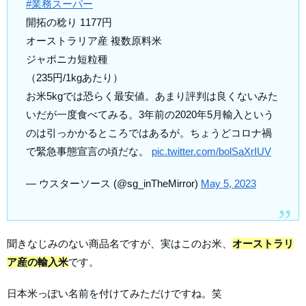
#業務スーパー
開拓の稔り 1177円
オーストラリア産 複数原料米
ジャポニカ短粒種
（235円/1kgあたり）
お米5kgでは恐らく最安値。あまり評判は良くないみた
いだが一度食べてみる。3年前の2020年5月輸入という
のは引っかかるところではあるが。ちょうどコロナ禍
で緊急事態宣言の頃だな。
pic.twitter.com/bolSaXrIUV
— ウスターソース (@sg_inTheMirror)
May 5, 2023
聞きなじみのない商品名ですが、実はこのお米、
オーストラリ
ア産の輸入米
です。
日本米っぽい名前を付けてみただけですね。笑