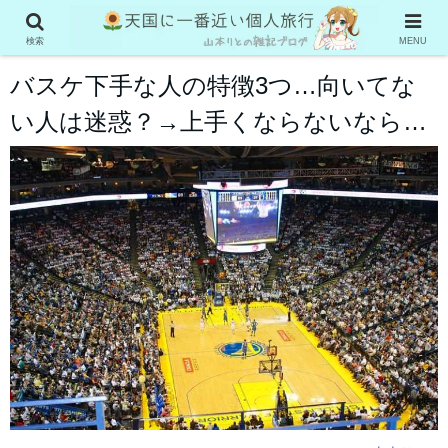
バスケ
検索
MENU
バスケ下手な人の特徴3つ…向いてな
い人は迷惑？→上手くならないなら…