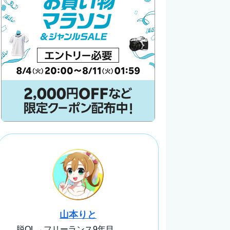
山本りと
脱OL→フリーランス9年目。