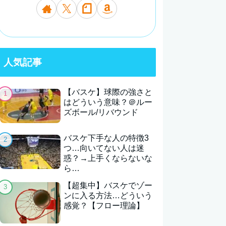
人気記事
【バスケ】球際の強さと
はどういう意味？＠ルー
ズボール/リバウンド
バスケ下手な人の特徴3
つ…向いてない人は迷
惑？→上手くならないな
ら…
【超集中】バスケでゾー
ンに入る方法…どういう
感覚？【フロー理論】