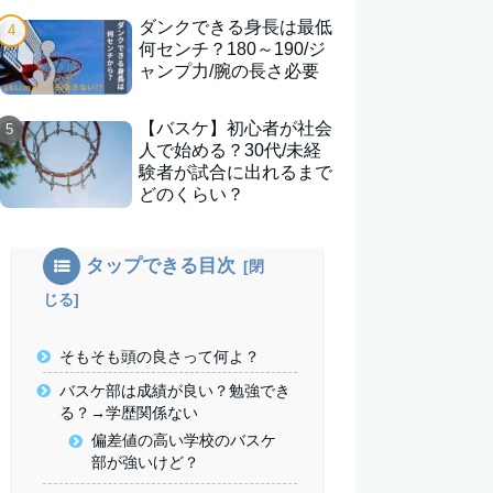
ダンクできる身長は最低
何センチ？180～190/ジ
ャンプ力/腕の長さ必要
【バスケ】初心者が社会
人で始める？30代/未経
験者が試合に出れるまで
どのくらい？
タップできる目次
そもそも頭の良さって何よ？
バスケ部は成績が良い？勉強でき
る？→学歴関係ない
偏差値の高い学校のバスケ
部が強いけど？