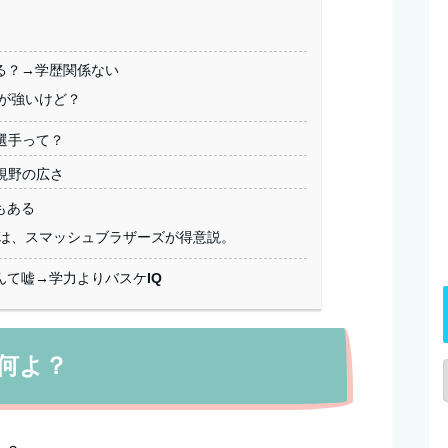
る？→学歴関係ない
が強いけど？
選手って？
視野の広さ
もある
は、スマッシュブラザーズが得意説。
て嘘→学力よりバスケIQ
何よ？