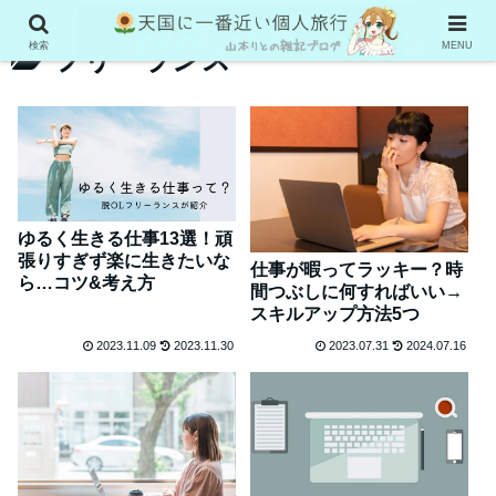
検索
MENU
フリーランス
ゆるく生きる仕事13選！頑
張りすぎず楽に生きたいな
仕事が暇ってラッキー？時
ら…コツ&考え方
間つぶしに何すればいい→
スキルアップ方法5つ
2023.11.09
2023.11.30
2023.07.31
2024.07.16