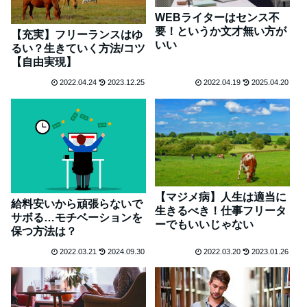
WEBライターはセンス不
要！というか文才無い方が
【充実】フリーランスはゆ
いい
るい？生きていく方法/コツ
【自由実現】
2022.04.24
2023.12.25
2022.04.19
2025.04.20
【マジメ病】人生は適当に
給料安いから頑張らないで
生きるべき！仕事フリータ
サボる…モチベーションを
ーでもいいじゃない
保つ方法は？
2022.03.21
2024.09.30
2022.03.20
2023.01.26