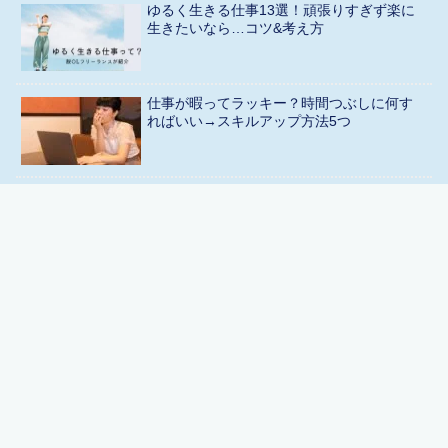
ゆるく生きる仕事13選！頑張りすぎず楽に
生きたいなら…コツ&考え方
仕事が暇ってラッキー？時間つぶしに何す
ればいい→スキルアップ方法5つ
【ブーム】昼活とはどういう意味？おすす
めの時間の使い方7選
「フリーランスはうざい！クズだ」と言わ
れる理由5つ…謙虚になろうよ
【病気？】誤字脱字が治らない原因と直し
方7つ【チェックツール使おう】