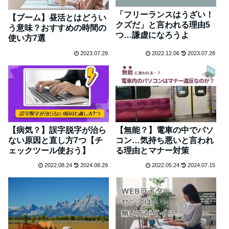
「フリーランスはうざい！
【ブーム】昼活とはどうい
クズだ」と言われる理由5
う意味？おすすめの時間の
つ…謙虚になろうよ
使い方7選
2023.07.29
2022.12.06
2023.07.28
【病気？】誤字脱字が治ら
【無能？】電車の中でパソ
ない原因と直し方7つ【チ
コン…気持ち悪いと言われ
ェックツール使おう】
る理由とマナー対策
2022.08.24
2024.08.29
2022.05.24
2024.07.15